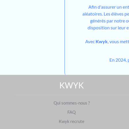
Afin d'assurer un en
aléatoires. Les élèves 
générés par notre out
disposition sur leur 
Avec
Kwyk
, vous met
En 2024, 
KWYK
Qui sommes-nous ?
FAQ
Kwyk recrute