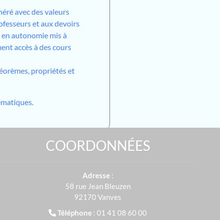
néré avec des valeurs
ofesseurs et aux devoirs
l en autonomie mis à
ment accès à des cours
héorèmes, propriétés et
matiques.
COORDONNÉES
Adresse
:
58 rue Jean Bleuzen
92170 Vanves
Téléphone
: 01 41 08 60 00