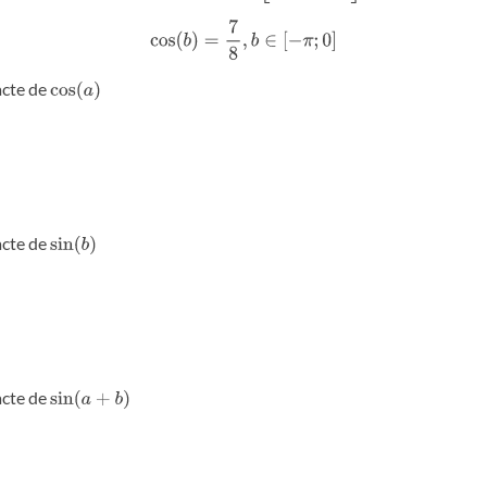
cos
(
b
)
=
7
8
,
b
∈
[
−
π
;
0
]
acte de
cos
(
a
)
acte de
sin
(
b
)
acte de
sin
(
a
+
b
)