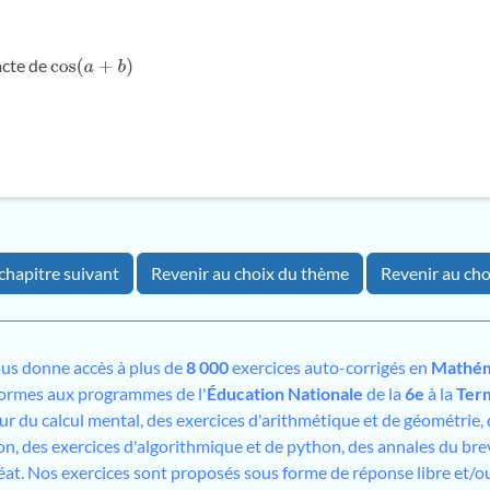
acte de
cos
(
a
+
b
)
chapitre suivant
Revenir au choix du thème
Revenir au cho
us donne accès à plus de
8 000
exercices auto-corrigés en
Mathém
formes aux programmes de l'
Éducation Nationale
de la
6e
à la
Ter
sur du calcul mental, des exercices d'arithmétique et de géométrie,
on, des exercices d'algorithmique et de python, des annales du bre
éat. Nos exercices sont proposés sous forme de réponse libre et/