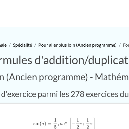
nale
Spécialité
Pour aller plus loin (Ancien programme)
Fo
rmules d'addition/duplicat
oin (Ancien programme) - Mathém
d'exercice parmi les 278 exercices du
sin
(
a
)
=
1
5
,
a
∈
[
−
1
2
π
;
1
2
π
]