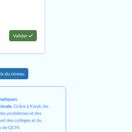
Valider
ix du niveau
atiques
.
minale
. Grâce à Kwyk, les
 des problèmes et des
vet des collèges et du
ou de QCM.