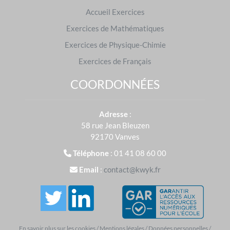
Accueil Exercices
Exercices de Mathématiques
Offres d'emploi
Exercices de Physique-Chimie
Exercices de Français
COORDONNÉES
Désolé, nous ne recrutons pas en ce
Adresse
:
moment.
58 rue Jean Bleuzen
92170 Vanves
Téléphone
: 01 41 08 60 00
Email
:
contact@kwyk.fr
Créer un compte et tester
En savoir plus sur les cookies
/
Mentions légales
/
Données personnelles
/