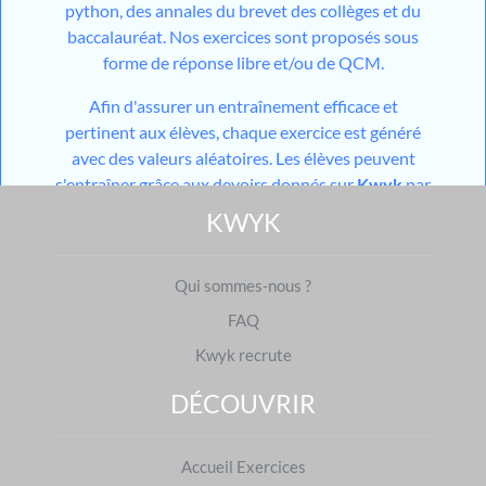
python, des annales du brevet des collèges et du
baccalauréat. Nos exercices sont proposés sous
forme de réponse libre et/ou de QCM.
Afin d'assurer un entraînement efficace et
pertinent aux élèves, chaque exercice est généré
avec des valeurs aléatoires. Les élèves peuvent
s'entraîner grâce aux devoirs donnés sur
Kwyk
par
leurs professeurs et aux devoirs générés par notre
KWYK
outil utilisant l'
IA
mais aussi grâce aux différents
modules de travail en autonomie mis à disposition
Qui sommes-nous ?
sur leur espace personnel. Pour les niveaux du
collège, les élèves ont également accès à des cours
FAQ
constitués d'une partie théorique et d'une partie
Kwyk recrute
pratique.
Avec
Kwyk
, vous mettez toutes les chances du
DÉCOUVRIR
côté des élèves pour que les différents théorèmes,
propriétés et définitions n'aient plus aucun secret
Accueil Exercices
pour eux.