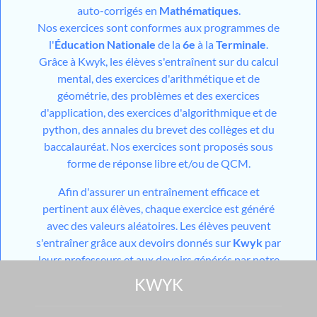
auto-corrigés en
Mathématiques
.
Nos exercices sont conformes aux programmes de
l'
Éducation Nationale
de la
6e
à la
Terminale
.
Grâce à Kwyk, les élèves s'entraînent sur du calcul
mental, des exercices d'arithmétique et de
géométrie, des problèmes et des exercices
d'application, des exercices d'algorithmique et de
python, des annales du brevet des collèges et du
baccalauréat. Nos exercices sont proposés sous
forme de réponse libre et/ou de QCM.
Afin d'assurer un entraînement efficace et
pertinent aux élèves, chaque exercice est généré
avec des valeurs aléatoires. Les élèves peuvent
s'entraîner grâce aux devoirs donnés sur
Kwyk
par
leurs professeurs et aux devoirs générés par notre
outil utilisant l'
IA
mais aussi grâce aux différents
KWYK
modules de travail en autonomie mis à disposition
sur leur espace personnel. Pour les niveaux du