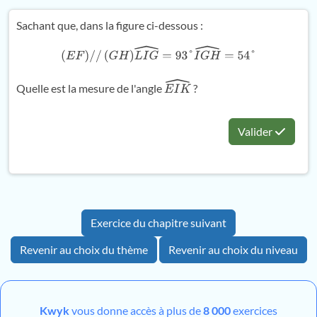
Sachant que, dans la figure ci-dessous :
(
E
F
)
/
/
(
G
H
)
L
I
G
^
=
93
°
I
G
H
^
=
54
°
Quelle est la mesure de l'angle
?
E
I
K
^
Valider
Exercice du chapitre suivant
Revenir au choix du thème
Revenir au choix du niveau
Kwyk
vous donne accès à plus de
8 000
exercices