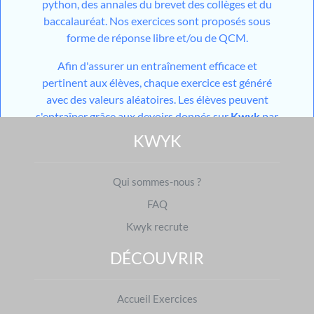
python, des annales du brevet des collèges et du
baccalauréat. Nos exercices sont proposés sous
forme de réponse libre et/ou de QCM.
Afin d'assurer un entraînement efficace et
pertinent aux élèves, chaque exercice est généré
avec des valeurs aléatoires. Les élèves peuvent
s'entraîner grâce aux devoirs donnés sur
Kwyk
par
leurs professeurs et aux devoirs générés par notre
KWYK
outil utilisant l'
IA
mais aussi grâce aux différents
modules de travail en autonomie mis à disposition
Qui sommes-nous ?
sur leur espace personnel. Pour les niveaux du
collège, les élèves ont également accès à des cours
FAQ
constitués d'une partie théorique et d'une partie
Kwyk recrute
pratique.
Avec
Kwyk
, vous mettez toutes les chances du
DÉCOUVRIR
côté des élèves pour que les différents théorèmes,
propriétés et définitions n'aient plus aucun secret
Accueil Exercices
pour eux.