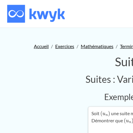
Accueil
Exercices
Mathématiques
Termi
Sui
Suites : Va
Exemple 
Soit
une suite m
(
u
n
)
Démontrer que
(
u
n
)