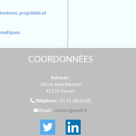
héorèmes, propriétés et
matiques.
COORDONNÉES
Adresse
:
58 rue Jean Bleuzen
92170 Vanves
Téléphone
: 01 41 08 60 00
Email
:
contact@kwyk.fr