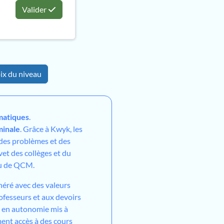
Valider
ix du niveau
atiques
.
minale
. Grâce à Kwyk, les
 des problèmes et des
vet des collèges et du
ou de QCM.
néré avec des valeurs
ofesseurs et aux devoirs
l en autonomie mis à
ment accès à des cours