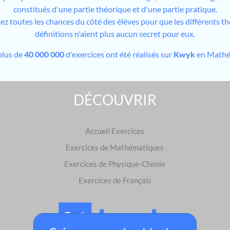
constitués d'une partie théorique et d'une partie pratique.
tez toutes les chances du côté des élèves pour que les différents t
définitions n'aient plus aucun secret pour eux.
plus de
40 000 000
d'exercices ont été réalisés sur
Kwyk
en Mathé
DÉCOUVRIR
Exercices de Mathématiques : préparer les examens
Brevet des collèges
|
Baccalauréat
Accueil Exercices
S'entraîner dans d'autres matières
Exercices de Mathématiques
Français
|
Physique-Chimie
Exercices de Physique-Chimie
Exercices de Français