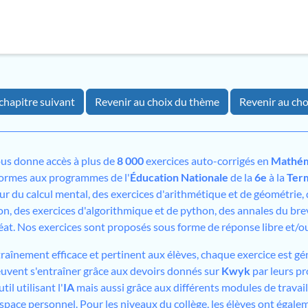
chapitre suivant
Revenir au choix du thème
Revenir au cho
us donne accès à plus de
8 000
exercices auto-corrigés en
Mathém
formes aux programmes de l'
Éducation Nationale
de la
6e
à la
Ter
sur du calcul mental, des exercices d'arithmétique et de géométrie,
on, des exercices d'algorithmique et de python, des annales du bre
éat. Nos exercices sont proposés sous forme de réponse libre et/
traînement efficace et pertinent aux élèves, chaque exercice est gé
peuvent s'entraîner grâce aux devoirs donnés sur
Kwyk
par leurs pr
il utilisant l'
IA
mais aussi grâce aux différents modules de travai
espace personnel. Pour les niveaux du collège, les élèves ont égale