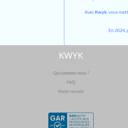
Avec
Kwyk
, vous met
En 2024, 
KWYK
Qui sommes-nous ?
FAQ
Kwyk recrute