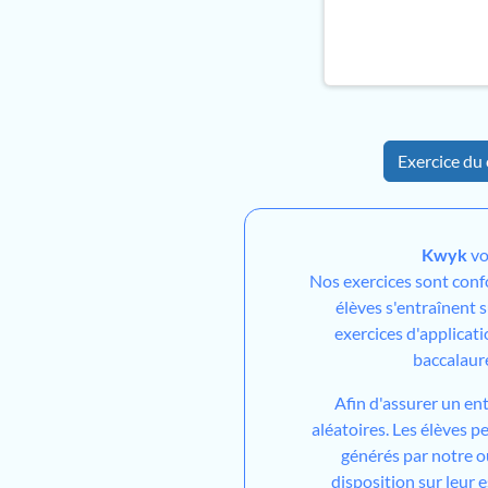
Exercice du 
Kwyk
vo
Nos exercices sont con
élèves s'entraînent 
exercices d'applicati
baccalaur
Afin d'assurer un en
aléatoires. Les élèves 
générés par notre out
disposition sur leur 