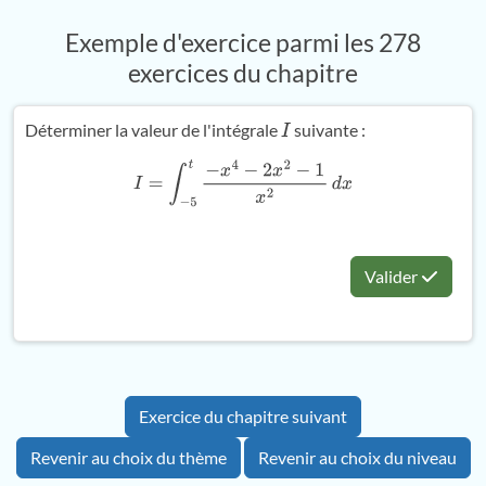
Exemple d'exercice parmi les 278
exercices du chapitre
Déterminer la valeur de l'intégrale
suivante :
I
I
=
∫
−
5
t
−
x
4
−
2
x
2
−
1
x
2
d
x
Valider
Exercice du chapitre suivant
Revenir au choix du thème
Revenir au choix du niveau