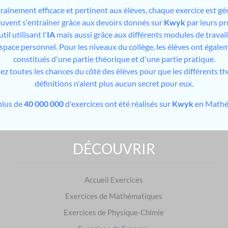
traînement efficace et pertinent aux élèves, chaque exercice est gé
peuvent s'entraîner grâce aux devoirs donnés sur
Kwyk
par leurs pr
il utilisant l'
IA
mais aussi grâce aux différents modules de travai
espace personnel. Pour les niveaux du collège, les élèves ont égale
constitués d'une partie théorique et d'une partie pratique.
tez toutes les chances du côté des élèves pour que les différents t
définitions n'aient plus aucun secret pour eux.
plus de
40 000 000
d'exercices ont été réalisés sur
Kwyk
en Mathé
DÉCOUVRIR
Exercices de Mathématiques : préparer les examens
Brevet des collèges
|
Baccalauréat
Accueil Exercices
S'entraîner dans d'autres matières
Exercices de Mathématiques
Français
|
Physique-Chimie
Exercices de Physique-Chimie