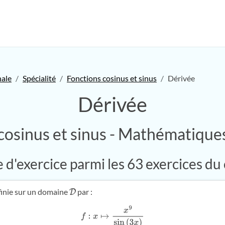
nale
Spécialité
Fonctions cosinus et sinus
Dérivée
Dérivée
cosinus et sinus - Mathématiques
d'exercice parmi les 63 exercices du
inie sur un domaine
par :
D
f
:
x
↦
x
9
sin
(
3
x
)