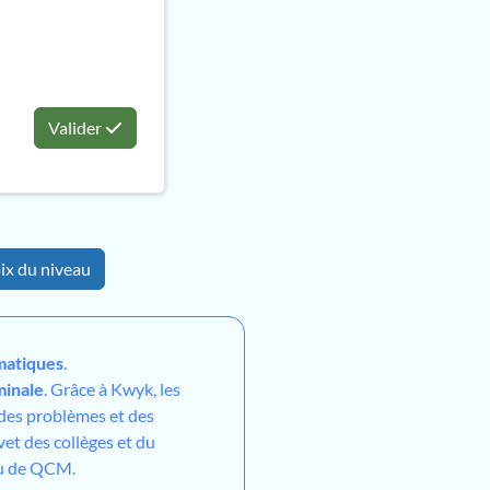
Valider
ix du niveau
atiques
.
minale
. Grâce à Kwyk, les
 des problèmes et des
vet des collèges et du
ou de QCM.