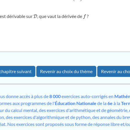
est dérivable sur
, que vaut la dérivée de
?
D
f
chapitre suivant
Revenir au choix du thème
Revenir au cho
us donne accès à plus de
8 000
exercices auto-corrigés en
Mathém
formes aux programmes de l'
Éducation Nationale
de la
6e
à la
Ter
sur du calcul mental, des exercices d'arithmétique et de géométrie,
on, des exercices d'algorithmique et de python, des annales du bre
éat. Nos exercices sont proposés sous forme de réponse libre et/