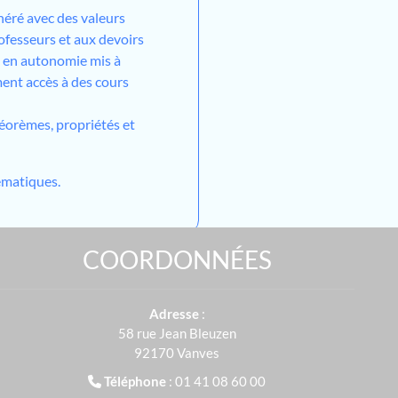
néré avec des valeurs
ofesseurs et aux devoirs
l en autonomie mis à
ment accès à des cours
héorèmes, propriétés et
matiques.
COORDONNÉES
Adresse
:
58 rue Jean Bleuzen
92170 Vanves
Téléphone
: 01 41 08 60 00