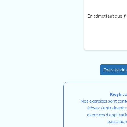
En admettant que
f
Exercice du 
Kwyk
vo
Nos exercices sont con
élèves s'entraînent 
exercices d'applicati
baccalaur