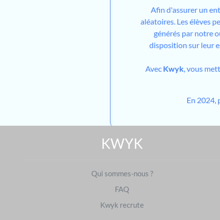
Afin d'assurer un en
aléatoires. Les élèves 
générés par notre out
disposition sur leur 
Avec
Kwyk
, vous met
En 2024, 
KWYK
Qui sommes-nous ?
FAQ
Kwyk recrute