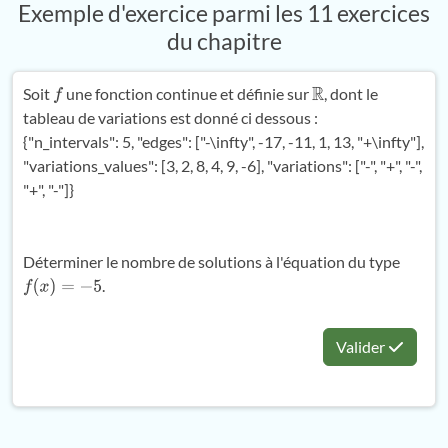
Exemple d'exercice parmi les 11 exercices
du chapitre
Soit
une fonction continue et définie sur
, dont le
f
R
tableau de variations est donné ci dessous :
{"n_intervals": 5, "edges": ["-
\
infty", -17, -11, 1, 13, "+
\
infty"],
"variations_values": [3, 2, 8, 4, 9, -6], "variations": ["-", "+", "-",
"+", "-"]}
Déterminer le nombre de solutions à l'équation du type
.
f
(
x
)
=
−
5
Valider