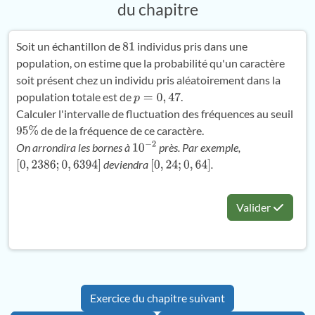
du chapitre
Soit un échantillon de
individus pris dans une
81
population, on estime que la probabilité qu'un caractère
soit présent chez un individu pris aléatoirement dans la
population totale est de
.
p
=
0
,
47
Calculer l'intervalle de fluctuation des fréquences au seuil
de de la fréquence de ce caractère.
95
%
On arrondira les bornes à
près. Par exemple,
10
−
2
deviendra
.
[
0
,
2386
;
0
,
6394
]
[
0
,
24
;
0
,
64
]
Valider
Exercice du chapitre suivant