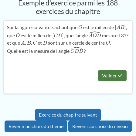
Exemple d'exercice parmi les 188
exercices du chapitre
Sur la figure suivante, sachant que
est le milieu de
,
O
[
A
B
]
que
est le milieu de
, que l'angle
mesure
°
O
[
C
D
]
A
O
D
^
137
et que
,
,
et
sont sur un cercle de centre
.
A
B
C
D
O
Quelle est la mesure de l'angle
?
C
D
B
^
Valider
Exercice du chapitre suivant
Revenir au choix du thème
Revenir au choix du niveau