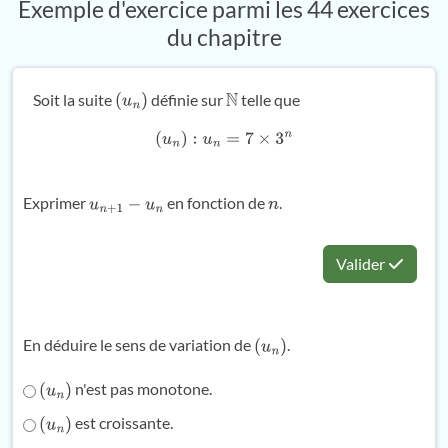
Exemple d'exercice parmi les 44 exercices
du chapitre
Soit la suite
définie sur
telle que
(
u
n
)
N
(
u
n
)
:
u
n
=
7
×
3
n
Exprimer
en fonction de
.
u
n
+
1
−
u
n
n
Valider
En déduire le sens de variation de
.
(
u
n
)
n'est pas monotone.
(
u
n
)
est croissante.
(
u
n
)