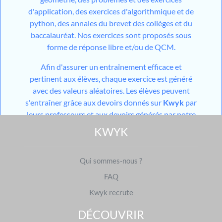
d'application, des exercices d'algorithmique et de
python, des annales du brevet des collèges et du
baccalauréat. Nos exercices sont proposés sous
forme de réponse libre et/ou de QCM.
Afin d'assurer un entraînement efficace et
pertinent aux élèves, chaque exercice est généré
avec des valeurs aléatoires. Les élèves peuvent
s'entraîner grâce aux devoirs donnés sur
Kwyk
par
leurs professeurs et aux devoirs générés par notre
outil utilisant l'
IA
mais aussi grâce aux différents
KWYK
modules de travail en autonomie mis à disposition
sur leur espace personnel. Pour les niveaux du
Qui sommes-nous ?
collège, les élèves ont également accès à des cours
constitués d'une partie théorique et d'une partie
FAQ
pratique.
Kwyk recrute
Avec
Kwyk
, vous mettez toutes les chances du
côté des élèves pour que les différents théorèmes,
DÉCOUVRIR
propriétés et définitions n'aient plus aucun secret