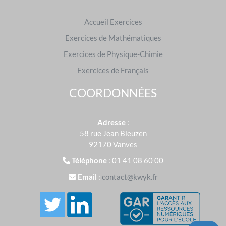
pour eux.
Accueil Exercices
En 2024, plus de
40 000 000
d'exercices ont été
Exercices de Mathématiques
réalisés sur
Kwyk
en Mathématiques.
Exercices de Physique-Chimie
Exercices de Français
COORDONNÉES
Exercices de Mathématiques : préparer les
examens
Adresse
:
Brevet des collèges
|
Baccalauréat
58 rue Jean Bleuzen
S'entraîner dans d'autres matières
92170 Vanves
Français
|
Physique-Chimie
Téléphone
: 01 41 08 60 00
Email
:
contact@kwyk.fr