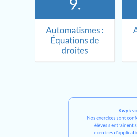
9.
Automatismes :
Équations de
droites
Kwyk
vo
Nos exercices sont con
élèves s'entraînent 
exercices d'applicati