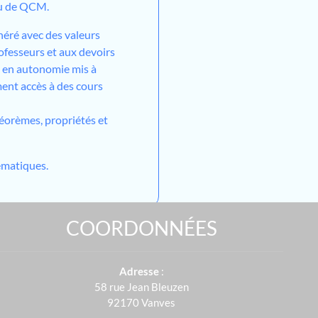
ou de QCM.
néré avec des valeurs
ofesseurs et aux devoirs
l en autonomie mis à
ment accès à des cours
héorèmes, propriétés et
matiques.
COORDONNÉES
Adresse
:
58 rue Jean Bleuzen
92170 Vanves