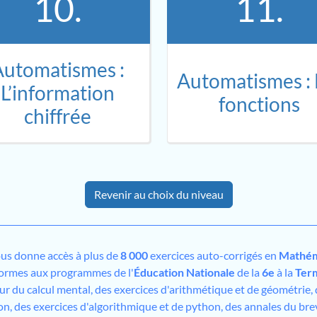
10.
11.
Automatismes :
Automatismes : 
L’information
fonctions
chiffrée
Revenir au choix du niveau
us donne accès à plus de
8 000
exercices auto-corrigés en
Mathém
formes aux programmes de l'
Éducation Nationale
de la
6e
à la
Ter
sur du calcul mental, des exercices d'arithmétique et de géométrie,
on, des exercices d'algorithmique et de python, des annales du bre