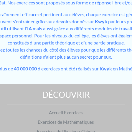
éat. Nos exercices sont proposés sous forme de réponse libre et/
traînement efficace et pertinent aux élèves, chaque exercice est gé
peuvent s'entraîner grâce aux devoirs donnés sur
Kwyk
par leurs pr
il utilisant l'
IA
mais aussi grâce aux différents modules de travai
espace personnel. Pour les niveaux du collège, les élèves ont égale
constitués d'une partie théorique et d'une partie pratique.
tez toutes les chances du côté des élèves pour que les différents t
définitions n'aient plus aucun secret pour eux.
plus de
40 000 000
d'exercices ont été réalisés sur
Kwyk
en Mathé
DÉCOUVRIR
S'entraîner sur d'autres niveaux
Exercices de 2de
|
Exercices de Terminale
Accueil Exercices
S'entraîner dans d'autres matières
Exercices de Mathématiques
Français
|
Physique-Chimie
Exercices de Physique-Chimie