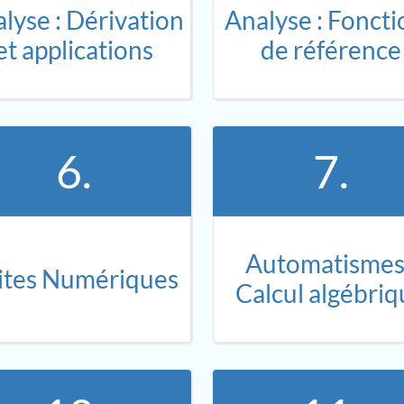
lyse : Dérivation
Analyse : Foncti
et applications
de référence
6.
7.
Automatismes 
ites Numériques
Calcul algébriq