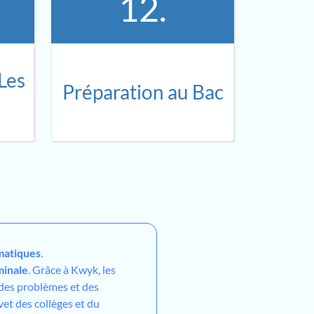
12.
Les
Préparation au Bac
atiques
.
minale
. Grâce à Kwyk, les
 des problèmes et des
vet des collèges et du