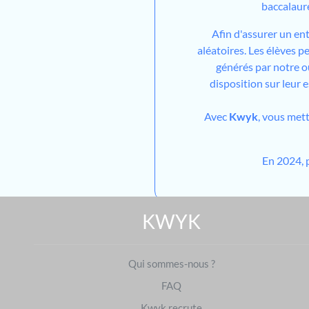
baccalaur
Afin d'assurer un en
aléatoires. Les élèves 
générés par notre out
disposition sur leur 
Avec
Kwyk
, vous met
En 2024, 
KWYK
Qui sommes-nous ?
FAQ
Kwyk recrute