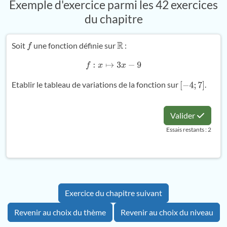
Exemple d'exercice parmi les 42 exercices
du chapitre
Soit
une fonction définie sur
:
f
R
f
:
x
↦
3
x
−
9
Etablir le tableau de variations de la fonction sur
.
[
−
4
;
7
]
Valider
Essais restants : 2
Exercice du chapitre suivant
Revenir au choix du thème
Revenir au choix du niveau