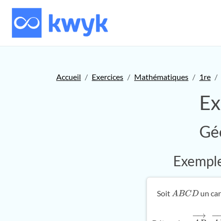
Accueil
Exercices
Mathématiques
1re
Ex
Gé
Exemple 
Soit
un car
A
B
C
D