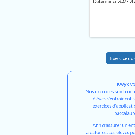
Déterminer
A
B
→
⋅
A
Exercice du 
Kwyk
vo
Nos exercices sont con
élèves s'entraînent 
exercices d'applicati
baccalaur
Afin d'assurer un en
aléatoires. Les élèves 