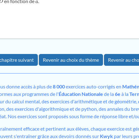
en fonction de
.
D
→
a
chapitre suivant
Revenir au choix du thème
Revenir au cho
us donne accès à plus de
8 000
exercices auto-corrigés en
Mathém
formes aux programmes de l'
Éducation Nationale
de la
6e
à la
Ter
sur du calcul mental, des exercices d'arithmétique et de géométrie,
on, des exercices d'algorithmique et de python, des annales du bre
éat. Nos exercices sont proposés sous forme de réponse libre et/
traînement efficace et pertinent aux élèves, chaque exercice est gé
peuvent s'entraîner grâce aux devoirs donnés sur
Kwyk
par leurs pr