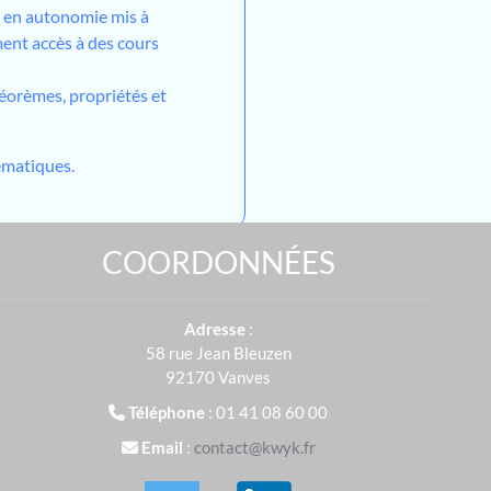
l en autonomie mis à
ment accès à des cours
héorèmes, propriétés et
matiques.
COORDONNÉES
Adresse
:
58 rue Jean Bleuzen
92170 Vanves
Téléphone
: 01 41 08 60 00
Email
:
contact@kwyk.fr