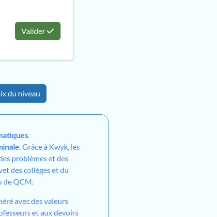
Valider
ix du niveau
atiques
.
minale
. Grâce à Kwyk, les
 des problèmes et des
vet des collèges et du
ou de QCM.
néré avec des valeurs
ofesseurs et aux devoirs