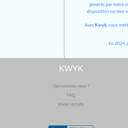
générés par notre out
disposition sur leur 
Avec
Kwyk
, vous met
En 2024, 
KWYK
Qui sommes-nous ?
FAQ
Kwyk recrute