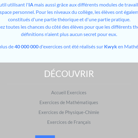
il utilisant l'
IA
mais aussi grâce aux différents modules de travai
espace personnel. Pour les niveaux du collège, les élèves ont égale
constitués d'une partie théorique et d'une partie pratique.
tez toutes les chances du côté des élèves pour que les différents t
définitions n'aient plus aucun secret pour eux.
plus de
40 000 000
d'exercices ont été réalisés sur
Kwyk
en Mathé
DÉCOUVRIR
Exercices de Mathématiques : préparer les examens
Brevet des collèges
Accueil Exercices
|
Baccalauréat
S'entraîner dans d'autres matières
Exercices de Mathématiques
Français
|
Physique-Chimie
Exercices de Physique-Chimie
Exercices de Français