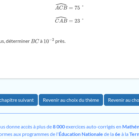
A
C
B
^
=
75
°
C
A
B
^
=
23
°
nus, déterminer
à
près.
B
C
10
−
2
chapitre suivant
Revenir au choix du thème
Revenir au cho
us donne accès à plus de
8 000
exercices auto-corrigés en
Mathém
formes aux programmes de l'
Éducation Nationale
de la
6e
à la
Ter