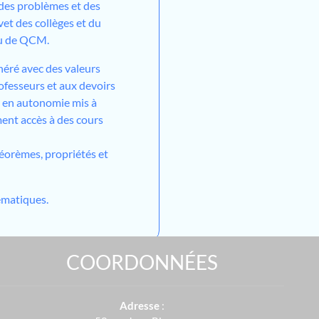
 des problèmes et des
vet des collèges et du
ou de QCM.
néré avec des valeurs
ofesseurs et aux devoirs
l en autonomie mis à
ment accès à des cours
héorèmes, propriétés et
matiques.
COORDONNÉES
Adresse
: