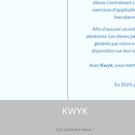
élèves s'entraînent 
exercices d'applicati
baccalaur
Afin d'assurer un en
aléatoires. Les élèves 
générés par notre out
disposition sur leur 
Avec
Kwyk
, vous met
En 2024, 
KWYK
Qui sommes-nous ?