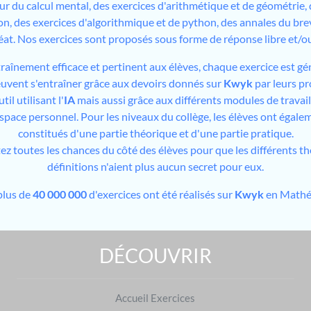
sur du calcul mental, des exercices d'arithmétique et de géométrie,
on, des exercices d'algorithmique et de python, des annales du bre
éat. Nos exercices sont proposés sous forme de réponse libre et/
traînement efficace et pertinent aux élèves, chaque exercice est gé
peuvent s'entraîner grâce aux devoirs donnés sur
Kwyk
par leurs pr
il utilisant l'
IA
mais aussi grâce aux différents modules de travai
espace personnel. Pour les niveaux du collège, les élèves ont égale
constitués d'une partie théorique et d'une partie pratique.
tez toutes les chances du côté des élèves pour que les différents t
définitions n'aient plus aucun secret pour eux.
plus de
40 000 000
d'exercices ont été réalisés sur
Kwyk
en Mathé
DÉCOUVRIR
Exercices de Mathématiques : préparer les examens
Brevet des collèges
Accueil Exercices
|
Baccalauréat