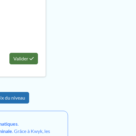
Valider
ix du niveau
atiques
.
minale
. Grâce à Kwyk, les