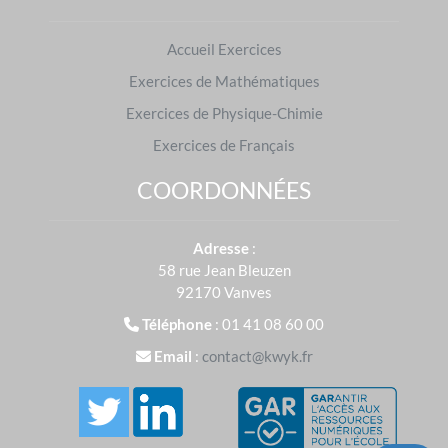
propriétés et définitions n'aient plus aucun secret
pour eux.
Accueil Exercices
En 2024, plus de
40 000 000
d'exercices ont été
Exercices de Mathématiques
réalisés sur
Kwyk
en Mathématiques.
Exercices de Physique-Chimie
Exercices de Français
COORDONNÉES
Exercices de Mathématiques : préparer les
examens
Adresse
:
Brevet des collèges
|
Baccalauréat
58 rue Jean Bleuzen
S'entraîner dans d'autres matières
92170 Vanves
Français
|
Physique-Chimie
Téléphone
: 01 41 08 60 00
Email
:
contact@kwyk.fr