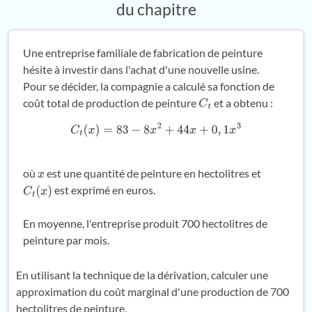
du chapitre
Une entreprise familiale de fabrication de peinture
hésite à investir dans l'achat d'une nouvelle usine.
Pour se décider, la compagnie a calculé sa fonction de
coût total de production de peinture
et a obtenu :
C
t
C
t
(
x
)
=
83
−
8
x
2
+
44
x
+
0
,
1
x
3
où
est une quantité de peinture en hectolitres et
x
est exprimé en euros.
C
t
(
x
)
En moyenne, l'entreprise produit 700 hectolitres de
peinture par mois.
En utilisant la technique de la dérivation, calculer une
approximation du coût marginal d'une production de 700
hectolitres de peinture.