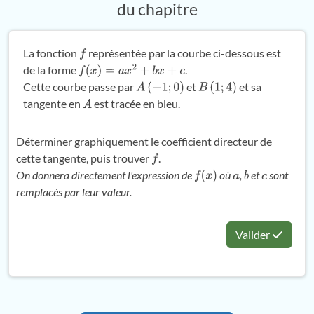
du chapitre
La fonction
représentée par la courbe ci-dessous est
f
de la forme
.
f
(
x
)
=
a
x
2
+
b
x
+
c
Cette courbe passe par
et
et sa
A
(
−
1
;
0
)
B
(
1
;
4
)
tangente en
est tracée en bleu.
A
Déterminer graphiquement le coefficient directeur de
cette tangente, puis trouver
.
f
On donnera directement l'expression de
où
,
et
sont
f
(
x
)
a
b
c
remplacés par leur valeur.
Valider