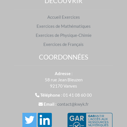
DÉCOUVRIR
modules de travail en autonomie mis à disposition
sur leur espace personnel.
Accueil Exercices
Avec
Kwyk
, vous mettez toutes les chances de
Exercices de Mathématiques
succès du côté des élèves.
Exercices de Physique-Chimie
Exercices de Français
COORDONNÉES
Exercices de Physique-Chimie : préparer les
examens
Adresse
:
Brevet des collèges
|
Baccalauréat
58 rue Jean Bleuzen
S'entraîner dans d'autres matières
92170 Vanves
Mathématiques
|
Français
Téléphone
: 01 41 08 60 00
Email
:
contact@kwyk.fr