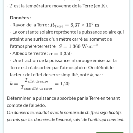
-
est la température moyenne de la Terre (en
).
T
K
Données :
- Rayon de la Terre :
R
Terre
=
6
,
37
×
10
6
m
- La constante solaire représente la puissance solaire qui
atteint une surface d'un mètre carré au sommet de
l'atmosphère terrestre :
S
=
1
360
W
⋅
m
−
2
- Albédo terrestre :
α
=
0
,
350
- Une fraction de la puissance infrarouge émise par la
Terre est réabsorbée par l’atmosphère. On définit le
facteur de l’effet de serre simplifié, noté
, par :
k
k
=
T
effet de serre
T
sans effet
de serre
=
1
,
20
Déterminer la puissance absorbée par la Terre en tenant
compte de l’albédo.
On donnera le résultat avec le nombre de chiffres significatifs
permis par les données de l'énoncé, suivi de l'unité qui convient.