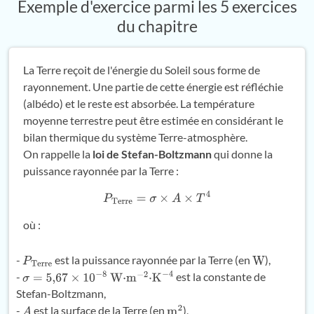
Exemple d'exercice parmi les 5 exercices
du chapitre
La Terre reçoit de l'énergie du Soleil sous forme de
rayonnement. Une partie de cette énergie est réfléchie
(albédo) et le reste est absorbée. La température
moyenne terrestre peut être estimée en considérant le
bilan thermique du système Terre-atmosphère.
On rappelle la
loi de Stefan-Boltzmann
qui donne la
puissance rayonnée par la Terre :
P
Terre
=
σ
×
A
×
T
4
où :
-
est la puissance rayonnée par la Terre (en
),
P
Terre
W
-
est la constante de
σ
=
5
,
67
×
10
−
8
W
⋅
m
−
2
⋅
K
−
4
Stefan-Boltzmann,
-
est la surface de la Terre (en
),
A
m
2