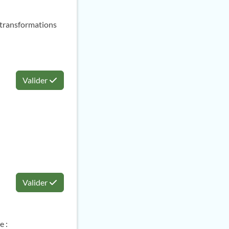
x transformations
Valider
Valider
e :