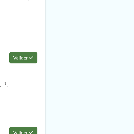
Valider
.
Valider