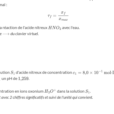
al :
τ
f
=
x
f
x
m
a
x
la réaction de l'acide nitreux
avec l'eau.
H
N
O
2
le
du clavier virtuel.
⟶
lution
d'acide nitreux de concentration
S
1
c
1
=
8
,
0
×
10
−
1
mol
⋅
L
−
1
un pH de
.
1
1
,
259
ntration en ions oxonium
dans la solution
.
H
3
O
+
S
1
avec 2 chiffres significatifs et suivi de l'unité qui convient.