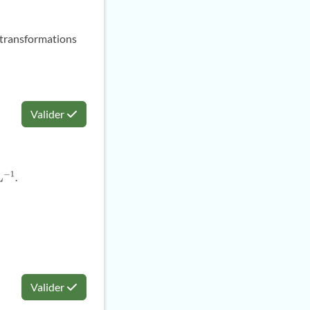
x transformations
Valider
.
Valider