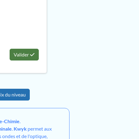
Valider
ix du niveau
e-Chimie
.
inale
.
Kwyk
permet aux
 ondes et de l'optique,