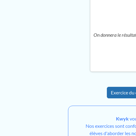
On donnera le résultat 
Exercice du 
Kwyk
vou
Nos exercices sont conf
élèves d'aborder les n