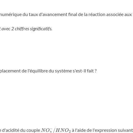
 numérique du taux d'avancement final de la réaction associée au
avec 2 chiffres significatifs.
lacement de l'équilibre du système s'est-il fait ?
e d'acidité du couple
à l'aide de l'expression suivant
N
O
2
−
/
H
N
O
2