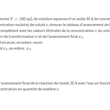
volume
de solution aqueuse d'un acide
de concen
V
=
100
mL
H
A
ntration molaire) de soluté
, dresser le tableau d'avancement de l
c
 complétant avec les valeurs littérales de la concentration
, du vo
c
rs de transformation
et de l'avancement final
.
x
x
f
 en excès, on notera : excès.
al
, on notera :
.
x
f
x
f
'avancement final de la réaction de l'acide
avec l'eau en fonct
H
A
ncentration en quantité de matière
.
c