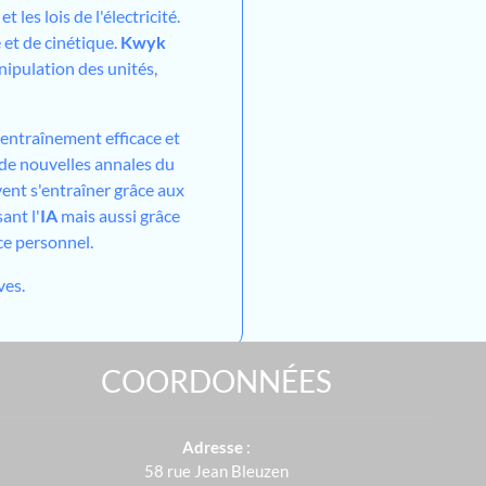
 les lois de l'électricité.
 et de cinétique.
Kwyk
ipulation des unités,
entraînement efficace et
, de nouvelles annales du
ent s'entraîner grâce aux
ant l'
IA
mais aussi grâce
ce personnel.
ves.
COORDONNÉES
Adresse
:
58 rue Jean Bleuzen