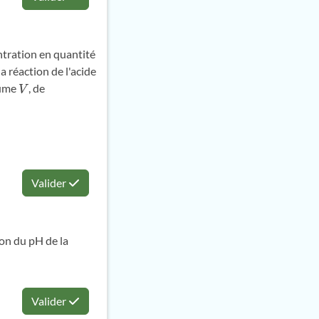
tration en quantité
a réaction de l'acide
lume
, de
V
Valider
ion du pH de la
Valider