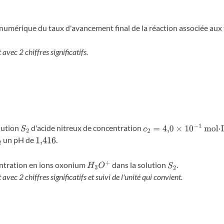
 numérique du taux d'avancement final de la réaction associée au
avec 2 chiffres significatifs.
lution
d'acide nitreux de concentration
S
2
c
2
=
4
,
0
×
10
−
1
mol
⋅
L
−
1
un pH de
.
2
1
,
416
ntration en ions oxonium
dans la solution
.
H
3
O
+
S
2
avec 2 chiffres significatifs et suivi de l'unité qui convient.