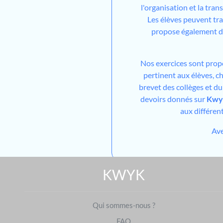
l'organisation et la trans
Les élèves peuvent tra
propose également de
Nos exercices sont prop
pertinent aux élèves, ch
brevet des collèges et d
devoirs donnés sur
Kwy
aux différen
Av
KWYK
Qui sommes-nous ?
FAQ