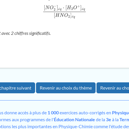
[
N
O
2
−
]
é
q
⋅
[
H
3
O
+
]
é
q
[
H
N
O
2
]
é
q
é
é
é
avec 2 chiffres significatifs.
chapitre suivant
Revenir au choix du thème
Revenir au cho
s donne accès à plus de
1 000
exercices auto-corrigés en
Physiqu
ormes aux programmes de l'
Éducation Nationale
de la
3e
à la
Term
otions les plus importantes en Physique-Chimie comme l'étude des