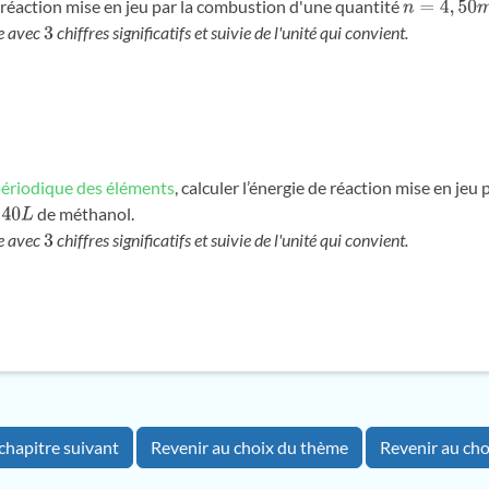
e réaction mise en jeu par la combustion d'une quantité
n
=
4
,
50
m
o
l
e avec
chiffres significatifs et suivie de l'unité qui convient.
3
périodique des éléments
, calculer l’énergie de réaction mise en jeu
de méthanol.
L
e avec
chiffres significatifs et suivie de l'unité qui convient.
3
chapitre suivant
Revenir au choix du thème
Revenir au cho