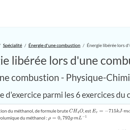
Spécialité
Énergie d'une combustion
Énergie libérée lors 
ie libérée lors d'une comb
ne combustion - Physique-Chimi
 d'exercice parmi les 6 exercices du 
tion du méthanol, de formule brute
, est
C
H
4
O
E
r
=
−
715
k
J
⋅
m
o
l
−
1
volumique du méthanol :
ρ
=
0
,
792
g
⋅
m
L
−
1