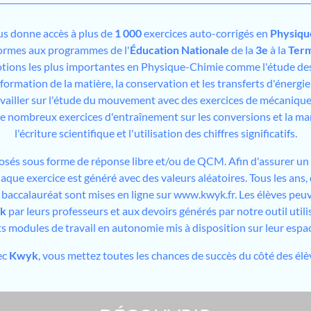
s donne accès à plus de
1 000
exercices auto-corrigés en
Physiqu
ormes aux programmes de l'
Éducation Nationale
de la
3e
à la
Term
otions les plus importantes en Physique-Chimie comme l'étude des
formation de la matière, la conservation et les transferts d'énergie et
vailler sur l'étude du mouvement avec des exercices de mécanique
 nombreux exercices d'entraînement sur les conversions et la man
l'écriture scientifique et l'utilisation des chiffres significatifs.
osés sous forme de réponse libre et/ou de QCM. Afin d'assurer un 
aque exercice est généré avec des valeurs aléatoires. Tous les ans
u baccalauréat sont mises en ligne sur www.kwyk.fr. Les élèves peuv
k
par leurs professeurs et aux devoirs générés par notre outil utilis
ts modules de travail en autonomie mis à disposition sur leur espa
ec
Kwyk
, vous mettez toutes les chances de succès du côté des élè