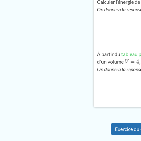
Calculer l’énergie d
On donnera la répons
À partir du
tableau 
d'un volume
V
=
4
,
40
On donnera la répons
Exercice du 