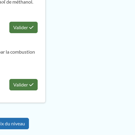
de méthanol.
Valider
 par la combustion
Valider
ix du niveau