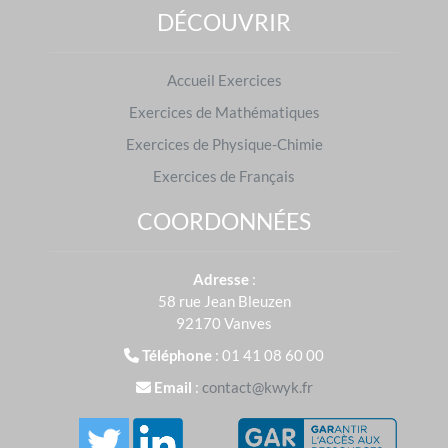
côté des élèves pour que les différents théorèmes,
DÉCOUVRIR
propriétés et définitions n'aient plus aucun secret
pour eux.
Accueil Exercices
En 2024, plus de
40 000 000
d'exercices ont été
Exercices de Mathématiques
réalisés sur
Kwyk
en Mathématiques.
Exercices de Physique-Chimie
Exercices de Français
COORDONNÉES
Exercices de Mathématiques : préparer les
examens
Adresse
:
Brevet des collèges
|
Baccalauréat
58 rue Jean Bleuzen
S'entraîner dans d'autres matières
92170 Vanves
Français
|
Physique-Chimie
Téléphone
: 01 41 08 60 00
Email
:
contact@kwyk.fr