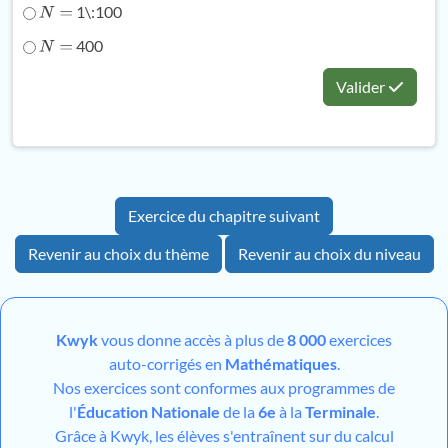
1\:100
N
=
400
N
=
Valider
Exercice du chapitre suivant
Revenir au choix du thème
Revenir au choix du niveau
Kwyk
vous donne accès à plus de
8 000
exercices
auto-corrigés en
Mathématiques
.
Nos exercices sont conformes aux programmes de
l'
Éducation Nationale
de la
6e
à la
Terminale
.
Grâce à Kwyk, les élèves s'entraînent sur du calcul