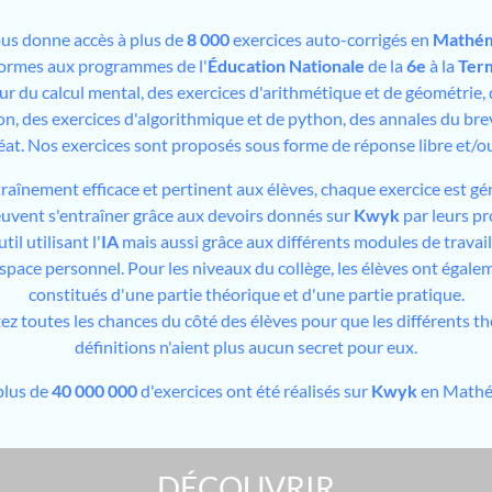
us donne accès à plus de
8 000
exercices auto-corrigés en
Mathém
formes aux programmes de l'
Éducation Nationale
de la
6e
à la
Ter
sur du calcul mental, des exercices d'arithmétique et de géométrie,
on, des exercices d'algorithmique et de python, des annales du bre
éat. Nos exercices sont proposés sous forme de réponse libre et/
traînement efficace et pertinent aux élèves, chaque exercice est gé
peuvent s'entraîner grâce aux devoirs donnés sur
Kwyk
par leurs pr
il utilisant l'
IA
mais aussi grâce aux différents modules de travai
espace personnel. Pour les niveaux du collège, les élèves ont égale
constitués d'une partie théorique et d'une partie pratique.
tez toutes les chances du côté des élèves pour que les différents t
définitions n'aient plus aucun secret pour eux.
plus de
40 000 000
d'exercices ont été réalisés sur
Kwyk
en Mathé
DÉCOUVRIR