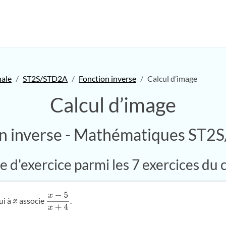
nale
ST2S/STD2A
Fonction inverse
Calcul d’image
Calcul d’image
n inverse - Mathématiques ST
 d'exercice parmi les 7 exercices du 
ui à
associe
.
x
x
−
5
x
+
4