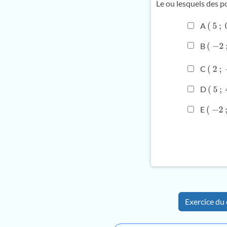
Le ou lesquels des p
A
(
5
;
0
)
B
(
−
2
;
3
C
(
2
;
−
1
D
(
5
;
4
)
E
(
−
2
;
−
Exercice du 