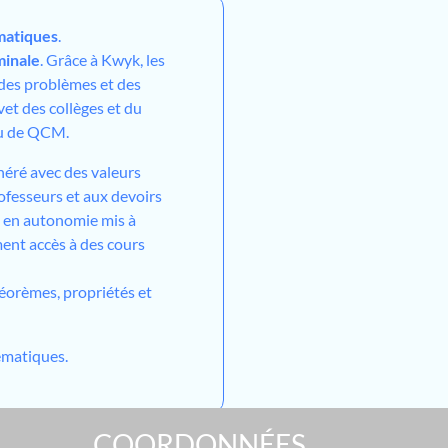
atiques
.
minale
. Grâce à Kwyk, les
 des problèmes et des
vet des collèges et du
ou de QCM.
néré avec des valeurs
ofesseurs et aux devoirs
l en autonomie mis à
ment accès à des cours
héorèmes, propriétés et
matiques.
COORDONNÉES