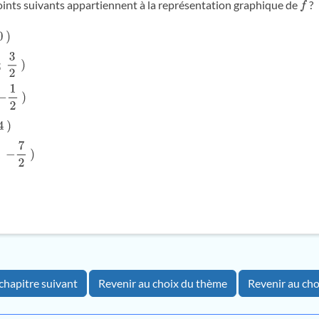
oints suivants appartiennent à la représentation graphique de
?
f
2
)
2
)
7
2
)
chapitre suivant
Revenir au choix du thème
Revenir au cho