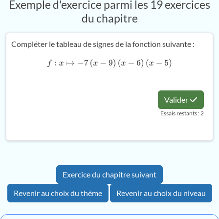
Exemple d'exercice parmi les 19 exercices
du chapitre
Compléter le tableau de signes de la fonction suivante :
f
:
x
↦
−
7
(
x
−
9
)
(
x
−
6
)
(
x
−
5
)
Valider
Essais restants : 2
Exercice du chapitre suivant
Revenir au choix du thème
Revenir au choix du niveau