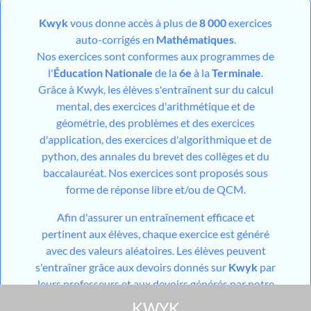
Kwyk
vous donne accès à plus de
8 000
exercices
auto-corrigés en
Mathématiques
.
Nos exercices sont conformes aux programmes de
l'
Éducation Nationale
de la
6e
à la
Terminale
.
Grâce à Kwyk, les élèves s'entraînent sur du calcul
mental, des exercices d'arithmétique et de
géométrie, des problèmes et des exercices
d'application, des exercices d'algorithmique et de
python, des annales du brevet des collèges et du
baccalauréat. Nos exercices sont proposés sous
forme de réponse libre et/ou de QCM.
Afin d'assurer un entraînement efficace et
pertinent aux élèves, chaque exercice est généré
avec des valeurs aléatoires. Les élèves peuvent
s'entraîner grâce aux devoirs donnés sur
Kwyk
par
leurs professeurs et aux devoirs générés par notre
outil utilisant l'
IA
mais aussi grâce aux différents
KWYK