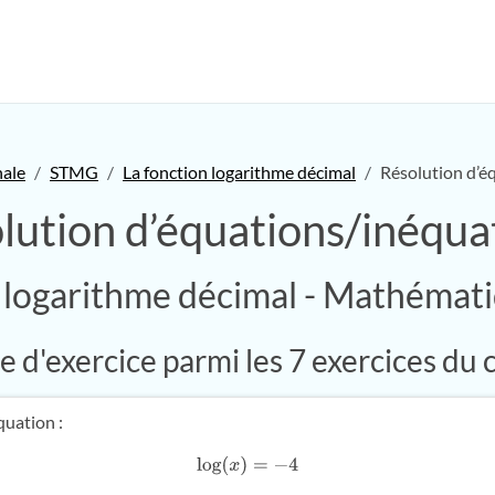
nale
STMG
La fonction logarithme décimal
Résolution d’é
lution d’équations/inéqua
n logarithme décimal - Mathéma
 d'exercice parmi les 7 exercices du 
quation :
log
(
x
)
=
−
4