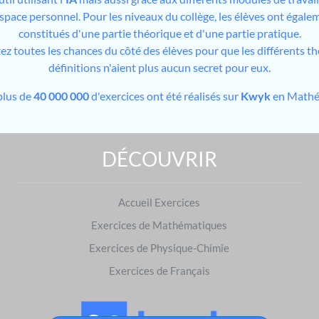
espace personnel. Pour les niveaux du collège, les élèves ont égale
constitués d'une partie théorique et d'une partie pratique.
tez toutes les chances du côté des élèves pour que les différents t
définitions n'aient plus aucun secret pour eux.
plus de
40 000 000
d'exercices ont été réalisés sur
Kwyk
en Mathé
DÉCOUVRIR
Exercices de Mathématiques : préparer les examens
Brevet des collèges
Accueil Exercices
|
Baccalauréat
S'entraîner dans d'autres matières
Exercices de Mathématiques
Français
|
Physique-Chimie
Exercices de Physique-Chimie
Exercices de Français