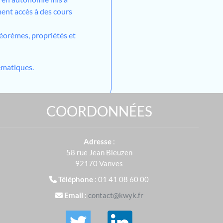
ment accès à des cours
héorèmes, propriétés et
matiques.
COORDONNÉES
Adresse
:
58 rue Jean Bleuzen
92170 Vanves
Téléphone
: 01 41 08 60 00
Email
:
contact@kwyk.fr