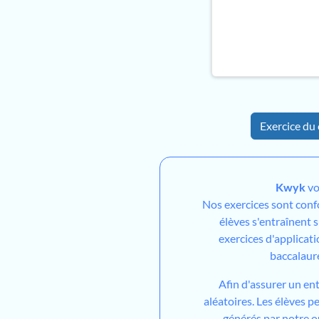
Exercice du 
Kwyk
vo
Nos exercices sont con
élèves s'entraînent 
exercices d'applicati
baccalaur
Afin d'assurer un en
aléatoires. Les élèves 
générés par notre out