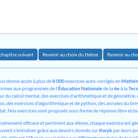
chapitre suivant
Revenir au choix du thème
Revenir au cho
us donne accès à plus de
8 000
exercices auto-corrigés en
Mathém
formes aux programmes de l'
Éducation Nationale
de la
6e
à la
Ter
sur du calcul mental, des exercices d'arithmétique et de géométrie,
on, des exercices d'algorithmique et de python, des annales du bre
éat. Nos exercices sont proposés sous forme de réponse libre et/
traînement efficace et pertinent aux élèves, chaque exercice est gé
peuvent s'entraîner grâce aux devoirs donnés sur
Kwyk
par leurs pr
il utilisant l'
IA
mais aussi grâce aux différents modules de travai