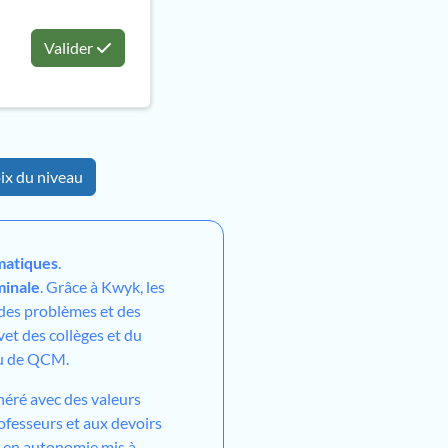
Valider
ix du niveau
atiques
.
minale
. Grâce à Kwyk, les
 des problèmes et des
vet des collèges et du
ou de QCM.
néré avec des valeurs
ofesseurs et aux devoirs
l en autonomie mis à