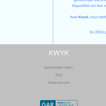
disposition sur leur 
Avec
Kwyk
, vous met
En 2024, 
KWYK
Qui sommes-nous ?
FAQ
Kwyk recrute