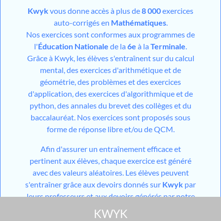
Kwyk
vous donne accès à plus de
8 000
exercices
auto-corrigés en
Mathématiques
.
Nos exercices sont conformes aux programmes de
l'
Éducation Nationale
de la
6e
à la
Terminale
.
Grâce à Kwyk, les élèves s'entraînent sur du calcul
mental, des exercices d'arithmétique et de
géométrie, des problèmes et des exercices
d'application, des exercices d'algorithmique et de
python, des annales du brevet des collèges et du
baccalauréat. Nos exercices sont proposés sous
forme de réponse libre et/ou de QCM.
Afin d'assurer un entraînement efficace et
pertinent aux élèves, chaque exercice est généré
avec des valeurs aléatoires. Les élèves peuvent
s'entraîner grâce aux devoirs donnés sur
Kwyk
par
leurs professeurs et aux devoirs générés par notre
outil utilisant l'
IA
mais aussi grâce aux différents
KWYK
modules de travail en autonomie mis à disposition