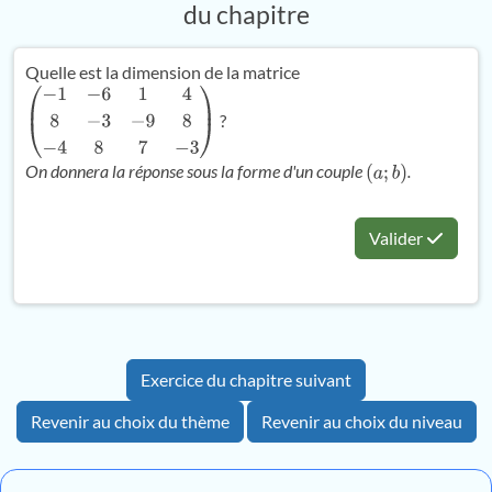
du chapitre
Quelle est la dimension de la matrice
?
(
−
1
−
6
1
4
8
−
3
−
9
8
−
4
8
7
−
3
)
On donnera la réponse sous la forme d'un couple
.
(
a
;
b
)
Valider
Exercice du chapitre suivant
Revenir au choix du thème
Revenir au choix du niveau