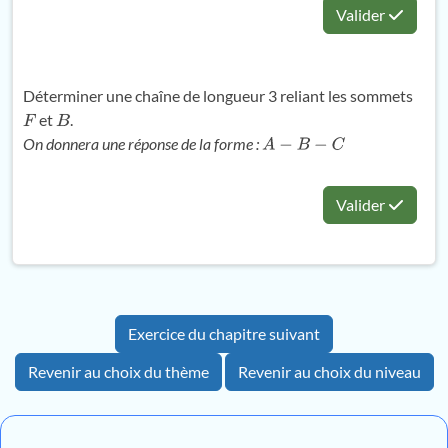
Valider
Déterminer une chaîne de longueur 3 reliant les sommets
et
.
F
B
On donnera une réponse de la forme :
A
−
B
−
C
Valider
Exercice du chapitre suivant
Revenir au choix du thème
Revenir au choix du niveau