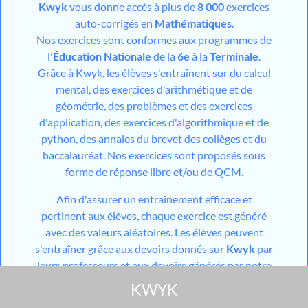
Kwyk
vous donne accès à plus de
8 000
exercices
auto-corrigés en
Mathématiques
.
Nos exercices sont conformes aux programmes de
l'
Éducation Nationale
de la
6e
à la
Terminale
.
Grâce à Kwyk, les élèves s'entraînent sur du calcul
mental, des exercices d'arithmétique et de
géométrie, des problèmes et des exercices
d'application, des exercices d'algorithmique et de
python, des annales du brevet des collèges et du
baccalauréat. Nos exercices sont proposés sous
forme de réponse libre et/ou de QCM.
Afin d'assurer un entraînement efficace et
pertinent aux élèves, chaque exercice est généré
avec des valeurs aléatoires. Les élèves peuvent
s'entraîner grâce aux devoirs donnés sur
Kwyk
par
leurs professeurs et aux devoirs générés par notre
outil utilisant l'
IA
mais aussi grâce aux différents
KWYK
modules de travail en autonomie mis à disposition