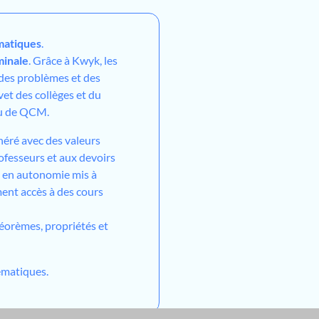
atiques
.
minale
. Grâce à Kwyk, les
 des problèmes et des
vet des collèges et du
ou de QCM.
néré avec des valeurs
ofesseurs et aux devoirs
l en autonomie mis à
ment accès à des cours
héorèmes, propriétés et
matiques.