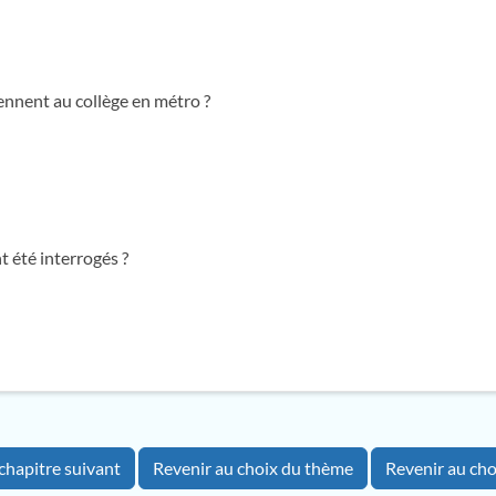
ennent au collège en métro ?
 été interrogés ?
chapitre suivant
Revenir au choix du thème
Revenir au cho