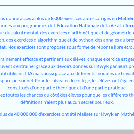
us donne accès à plus de
8 000
exercices auto-corrigés en
Mathém
formes aux programmes de l'
Éducation Nationale
de la
6e
à la
Ter
sur du calcul mental, des exercices d'arithmétique et de géométrie,
on, des exercices d'algorithmique et de python, des annales du bre
éat. Nos exercices sont proposés sous forme de réponse libre et/
traînement efficace et pertinent aux élèves, chaque exercice est gé
peuvent s'entraîner grâce aux devoirs donnés sur
Kwyk
par leurs pr
il utilisant l'
IA
mais aussi grâce aux différents modules de travai
espace personnel. Pour les niveaux du collège, les élèves ont égale
constitués d'une partie théorique et d'une partie pratique.
tez toutes les chances du côté des élèves pour que les différents t
définitions n'aient plus aucun secret pour eux.
plus de
40 000 000
d'exercices ont été réalisés sur
Kwyk
en Mathé