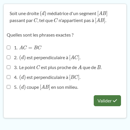
Soit une droite
médiatrice d'un segment
(
d
)
[
A
B
]
passant par
, tel que
n'appartient pas à
.
C
C
[
A
B
]
Quelles sont les phrases exactes ?
1.
A
C
=
B
C
2.
est perpendiculaire à
.
(
d
)
[
A
C
]
3. Le point
est plus proche de
que de
.
C
A
B
4.
est perpendiculaire à
.
(
d
)
[
B
C
]
5.
coupe
en son milieu.
(
d
)
[
A
B
]
Valider