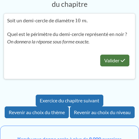
du chapitre
Soit un demi-cercle de diamètre
.
10
m
Quel est le périmètre du demi-cercle représenté en noir ?
On donnera la réponse sous forme exacte.
Valider
Exercice du chapitre suivant
Revenir au choix du thème
Revenir au choix du niveau
Kwyk
vous donne accès à plus de
8 000
exercices