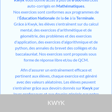
auto-corrigés en
Mathématiques
.
Nos exercices sont conformes aux programmes de
l'
Éducation Nationale
de la
6e
à la
Terminale
.
Grâce à Kwyk, les élèves s'entraînent sur du calcul
mental, des exercices d'arithmétique et de
géométrie, des problèmes et des exercices
d'application, des exercices d'algorithmique et de
python, des annales du brevet des collèges et du
baccalauréat. Nos exercices sont proposés sous
forme de réponse libre et/ou de QCM.
Afin d'assurer un entraînement efficace et
pertinent aux élèves, chaque exercice est généré
avec des valeurs aléatoires. Les élèves peuvent
s'entraîner grâce aux devoirs donnés sur
Kwyk
par
leurs professeurs et aux devoirs générés par notre
outil utilisant l'
IA
mais aussi grâce aux différents
KWYK
modules de travail en autonomie mis à disposition
sur leur espace personnel. Pour les niveaux du