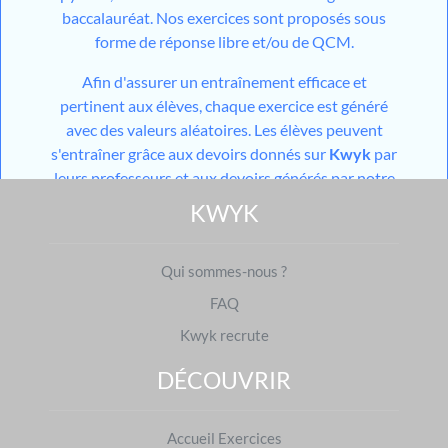
baccalauréat. Nos exercices sont proposés sous
forme de réponse libre et/ou de QCM.
Afin d'assurer un entraînement efficace et
pertinent aux élèves, chaque exercice est généré
avec des valeurs aléatoires. Les élèves peuvent
s'entraîner grâce aux devoirs donnés sur
Kwyk
par
leurs professeurs et aux devoirs générés par notre
outil utilisant l'
IA
mais aussi grâce aux différents
KWYK
modules de travail en autonomie mis à disposition
sur leur espace personnel. Pour les niveaux du
Qui sommes-nous ?
collège, les élèves ont également accès à des cours
constitués d'une partie théorique et d'une partie
FAQ
pratique.
Kwyk recrute
Avec
Kwyk
, vous mettez toutes les chances du
côté des élèves pour que les différents théorèmes,
DÉCOUVRIR
propriétés et définitions n'aient plus aucun secret
pour eux.
Accueil Exercices