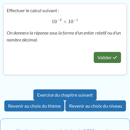
Effectuer le calcul suivant :
10
−
2
×
10
−
1
On donnera la réponse sous la forme d'un entier relatif ou d'un
nombre décimal.
Valider
Exercice du chapitre suivant
Revenir au choix du thème
Revenir au choix du niveau