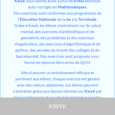
Kwyk
vous donne accès à plus de
8 000
exercices
auto-corrigés en
Mathématiques
.
Nos exercices sont conformes aux programmes de
l'
Éducation Nationale
de la
6e
à la
Terminale
.
Grâce à Kwyk, les élèves s'entraînent sur du calcul
mental, des exercices d'arithmétique et de
géométrie, des problèmes et des exercices
d'application, des exercices d'algorithmique et de
python, des annales du brevet des collèges et du
baccalauréat. Nos exercices sont proposés sous
forme de réponse libre et/ou de QCM.
Afin d'assurer un entraînement efficace et
pertinent aux élèves, chaque exercice est généré
avec des valeurs aléatoires. Les élèves peuvent
s'entraîner grâce aux devoirs donnés sur
Kwyk
par
leurs professeurs et aux devoirs générés par notre
outil utilisant l'
IA
mais aussi grâce aux différents
KWYK
modules de travail en autonomie mis à disposition