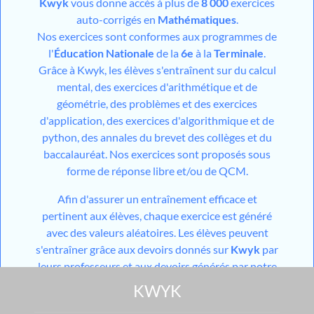
Kwyk
vous donne accès à plus de
8 000
exercices
auto-corrigés en
Mathématiques
.
Nos exercices sont conformes aux programmes de
l'
Éducation Nationale
de la
6e
à la
Terminale
.
Grâce à Kwyk, les élèves s'entraînent sur du calcul
mental, des exercices d'arithmétique et de
géométrie, des problèmes et des exercices
d'application, des exercices d'algorithmique et de
python, des annales du brevet des collèges et du
baccalauréat. Nos exercices sont proposés sous
forme de réponse libre et/ou de QCM.
Afin d'assurer un entraînement efficace et
pertinent aux élèves, chaque exercice est généré
avec des valeurs aléatoires. Les élèves peuvent
s'entraîner grâce aux devoirs donnés sur
Kwyk
par
leurs professeurs et aux devoirs générés par notre
outil utilisant l'
IA
mais aussi grâce aux différents
KWYK
modules de travail en autonomie mis à disposition