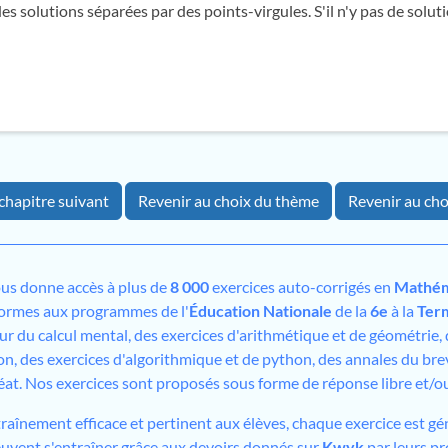
es solutions séparées par des points-virgules. S'il n'y pas de soluti
chapitre suivant
Revenir au choix du thème
Revenir au cho
us donne accès à plus de
8 000
exercices auto-corrigés en
Mathém
formes aux programmes de l'
Éducation Nationale
de la
6e
à la
Ter
sur du calcul mental, des exercices d'arithmétique et de géométrie,
on, des exercices d'algorithmique et de python, des annales du bre
éat. Nos exercices sont proposés sous forme de réponse libre et/
traînement efficace et pertinent aux élèves, chaque exercice est gé
peuvent s'entraîner grâce aux devoirs donnés sur
Kwyk
par leurs pr