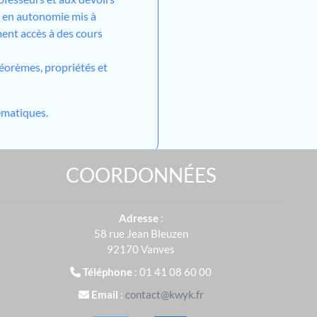
l en autonomie mis à
ment accès à des cours
héorèmes, propriétés et
matiques.
COORDONNÉES
Adresse
:
58 rue Jean Bleuzen
92170 Vanves
Téléphone
: 01 41 08 60 00
Email
:
contact@kwyk.fr