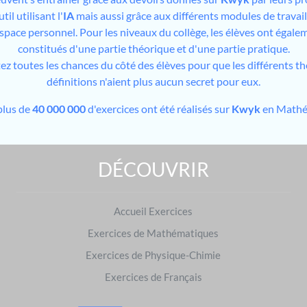
il utilisant l'
IA
mais aussi grâce aux différents modules de travai
espace personnel. Pour les niveaux du collège, les élèves ont égale
constitués d'une partie théorique et d'une partie pratique.
tez toutes les chances du côté des élèves pour que les différents t
définitions n'aient plus aucun secret pour eux.
plus de
40 000 000
d'exercices ont été réalisés sur
Kwyk
en Mathé
DÉCOUVRIR
Exercices de Mathématiques : préparer les examens
Brevet des collèges
Accueil Exercices
|
Baccalauréat
S'entraîner dans d'autres matières
Exercices de Mathématiques
Français
|
Physique-Chimie
Exercices de Physique-Chimie
Exercices de Français