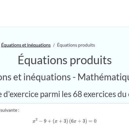
Équations et inéquations
Équations produits
Équations produits
ons et inéquations - Mathématiq
d'exercice parmi les 68 exercices du
suivante :
x
2
−
9
+
(
x
+
3
)
(
6
x
+
3
)
=
0