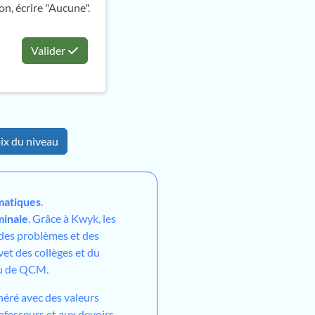
on, écrire "Aucune".
Valider
ix du niveau
atiques
.
minale
. Grâce à Kwyk, les
 des problèmes et des
vet des collèges et du
ou de QCM.
néré avec des valeurs
ofesseurs et aux devoirs