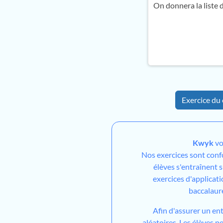
On donnera la liste d
Exercice du 
Kwyk
vo
Nos exercices sont con
élèves s'entraînent 
exercices d'applicati
baccalaur
Afin d'assurer un en
aléatoires. Les élèves 