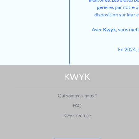
générés par notre out
disposition sur leur 
Avec
Kwyk
, vous met
En 2024, 
KWYK
Qui sommes-nous ?
FAQ
Kwyk recrute