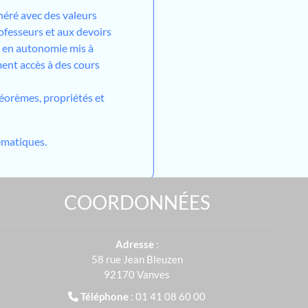
néré avec des valeurs
ofesseurs et aux devoirs
l en autonomie mis à
ment accès à des cours
héorèmes, propriétés et
matiques.
COORDONNÉES
Adresse
:
58 rue Jean Bleuzen
92170 Vanves
Téléphone
: 01 41 08 60 00