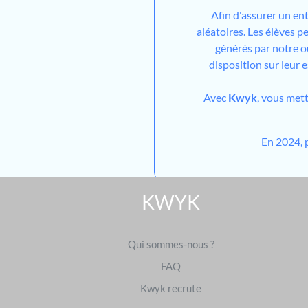
Afin d'assurer un en
aléatoires. Les élèves 
générés par notre out
disposition sur leur 
Avec
Kwyk
, vous met
En 2024, 
KWYK
Qui sommes-nous ?
FAQ
Kwyk recrute