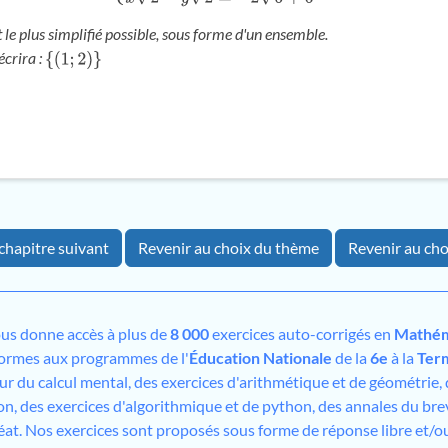
 le plus simplifié possible, sous forme d'un ensemble.
écrira :
{
(
1
;
2
)
}
chapitre suivant
Revenir au choix du thème
Revenir au cho
us donne accès à plus de
8 000
exercices auto-corrigés en
Mathém
formes aux programmes de l'
Éducation Nationale
de la
6e
à la
Ter
sur du calcul mental, des exercices d'arithmétique et de géométrie,
on, des exercices d'algorithmique et de python, des annales du bre
éat. Nos exercices sont proposés sous forme de réponse libre et/