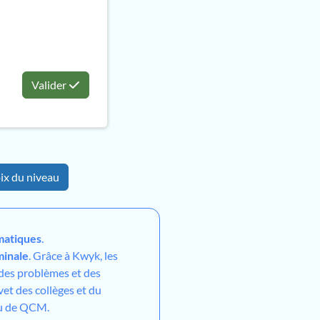
Valider
ix du niveau
atiques
.
minale
. Grâce à Kwyk, les
 des problèmes et des
vet des collèges et du
ou de QCM.