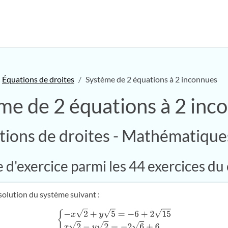
Équations de droites
Système de 2 équations à 2 inconnues
me de 2 équations à 2 inc
tions de droites - Mathématique
d'exercice parmi les 44 exercices du
solution du système suivant :
{
−
x
2
+
y
5
=
−
6
+
2
15
x
2
−
y
2
=
−
2
6
+
6