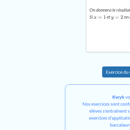
On donnera le résultat
Si
et
on 
x
=
1
y
=
2
Exercice du 
Kwyk
vo
Nos exercices sont con
élèves s'entraînent 
exercices d'applicati
baccalaur