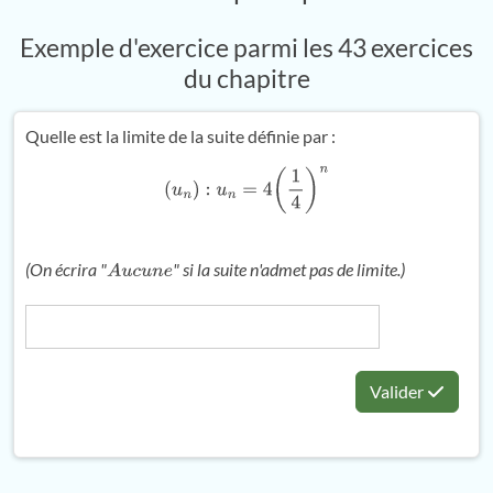
Exemple d'exercice parmi les 43 exercices
du chapitre
Quelle est la limite de la suite définie par :
(
u
n
)
:
u
n
=
4
(
1
4
)
n
(On écrira "
" si la suite n'admet pas de limite.)
A
u
c
u
n
e
Valider