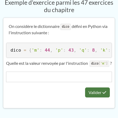
Exemple d'exercice parmi les 47 exercices
du chapitre
On considère le dictionnaire
défini en Python via
dico
l'instruction suivante :
dico 
=
{
'm'
:
44
,
'p'
:
43
,
'q'
:
8
,
'k'
:
1
Quelle est la valeur renvoyée par l'instruction
?
dico
[
'm'
]
Valider