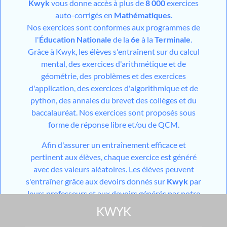
Kwyk
vous donne accès à plus de
8 000
exercices
auto-corrigés en
Mathématiques
.
Nos exercices sont conformes aux programmes de
l'
Éducation Nationale
de la
6e
à la
Terminale
.
Grâce à Kwyk, les élèves s'entraînent sur du calcul
mental, des exercices d'arithmétique et de
géométrie, des problèmes et des exercices
d'application, des exercices d'algorithmique et de
python, des annales du brevet des collèges et du
baccalauréat. Nos exercices sont proposés sous
forme de réponse libre et/ou de QCM.
Afin d'assurer un entraînement efficace et
pertinent aux élèves, chaque exercice est généré
avec des valeurs aléatoires. Les élèves peuvent
s'entraîner grâce aux devoirs donnés sur
Kwyk
par
leurs professeurs et aux devoirs générés par notre
outil utilisant l'
IA
mais aussi grâce aux différents
KWYK
modules de travail en autonomie mis à disposition