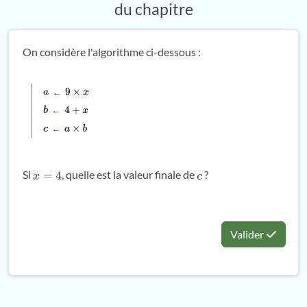
du chapitre
On considère l'algorithme ci-dessous :
←
a
9
×
x
←
b
4
+
x
←
c
a
×
b
Si
, quelle est la valeur finale de
?
x
=
4
c
Valider