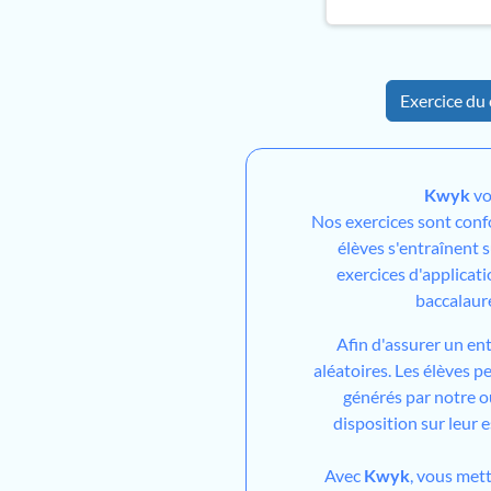
Exercice du 
Kwyk
vo
Nos exercices sont con
élèves s'entraînent 
exercices d'applicati
baccalaur
Afin d'assurer un en
aléatoires. Les élèves 
générés par notre out
disposition sur leur 
Avec
Kwyk
, vous met