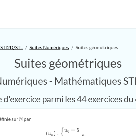
STI2D/STL
Suites Numériques
Suites géométriques
Suites géométriques
Numériques - Mathématiques S
d'exercice parmi les 44 exercices du
finie sur
par
N
(
u
n
)
:
{
u
0
=
5
u
n
+
1
=
2
u
n