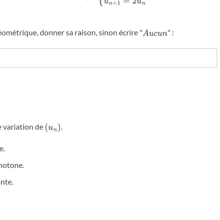
éométrique, donner sa raison, sinon écrire "
" :
A
u
c
u
n
e variation de
.
(
u
n
)
e.
notone.
nte.