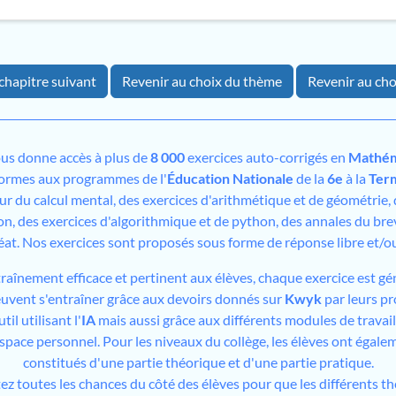
chapitre suivant
Revenir au choix du thème
Revenir au cho
us donne accès à plus de
8 000
exercices auto-corrigés en
Mathém
formes aux programmes de l'
Éducation Nationale
de la
6e
à la
Ter
sur du calcul mental, des exercices d'arithmétique et de géométrie,
on, des exercices d'algorithmique et de python, des annales du bre
éat. Nos exercices sont proposés sous forme de réponse libre et/
traînement efficace et pertinent aux élèves, chaque exercice est gé
peuvent s'entraîner grâce aux devoirs donnés sur
Kwyk
par leurs pr
il utilisant l'
IA
mais aussi grâce aux différents modules de travai
espace personnel. Pour les niveaux du collège, les élèves ont égale
constitués d'une partie théorique et d'une partie pratique.
tez toutes les chances du côté des élèves pour que les différents t