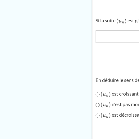
Si la suite
est g
(
u
n
)
En déduire le sens d
est croissant
(
u
n
)
n'est pas mo
(
u
n
)
est décroissa
(
u
n
)