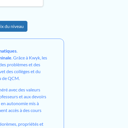
ix du niveau
atiques
.
minale
. Grâce à Kwyk, les
 des problèmes et des
vet des collèges et du
ou de QCM.
néré avec des valeurs
ofesseurs et aux devoirs
l en autonomie mis à
ment accès à des cours
héorèmes, propriétés et