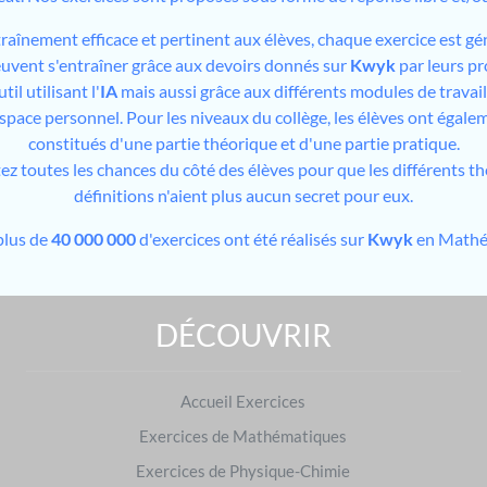
traînement efficace et pertinent aux élèves, chaque exercice est gé
peuvent s'entraîner grâce aux devoirs donnés sur
Kwyk
par leurs pr
il utilisant l'
IA
mais aussi grâce aux différents modules de travai
espace personnel. Pour les niveaux du collège, les élèves ont égale
constitués d'une partie théorique et d'une partie pratique.
tez toutes les chances du côté des élèves pour que les différents t
définitions n'aient plus aucun secret pour eux.
plus de
40 000 000
d'exercices ont été réalisés sur
Kwyk
en Mathé
DÉCOUVRIR
Exercices de Mathématiques : préparer les examens
Brevet des collèges
|
Baccalauréat
Accueil Exercices
S'entraîner dans d'autres matières
Exercices de Mathématiques
Français
|
Physique-Chimie
Exercices de Physique-Chimie