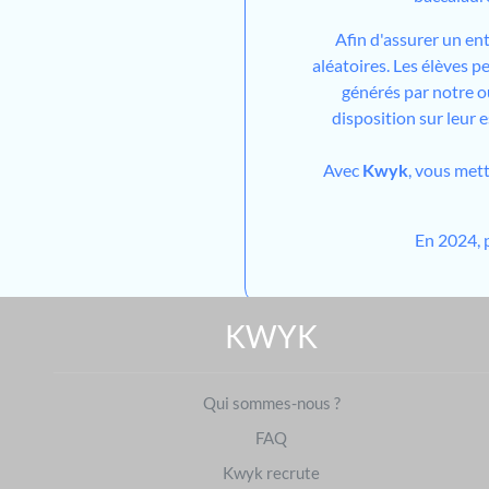
Afin d'assurer un en
aléatoires. Les élèves 
générés par notre out
disposition sur leur 
Avec
Kwyk
, vous met
En 2024, 
KWYK
Qui sommes-nous ?
FAQ
Kwyk recrute