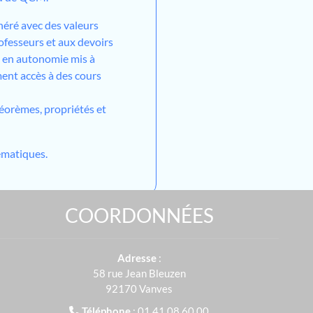
néré avec des valeurs
ofesseurs et aux devoirs
l en autonomie mis à
ment accès à des cours
héorèmes, propriétés et
matiques.
COORDONNÉES
Adresse
:
58 rue Jean Bleuzen
92170 Vanves
Téléphone
: 01 41 08 60 00