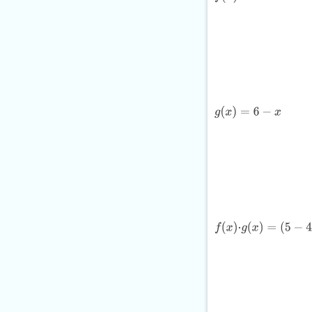
g
(
x
)
=
6
−
x
f
(
x
)
⋅
g
(
x
)
=
(
5
−
4
x
)
(
6
−
x