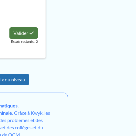
Valider
Essais restants : 2
ix du niveau
atiques
.
minale
. Grâce à Kwyk, les
 des problèmes et des
vet des collèges et du
ou de QCM.