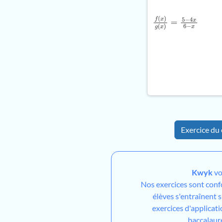
f
(
x
)
g
(
x
)
=
5
−
4
x
6
−
x
Exercice du 
Kwyk
vo
Nos exercices sont con
élèves s'entraînent 
exercices d'applicati
baccalaur