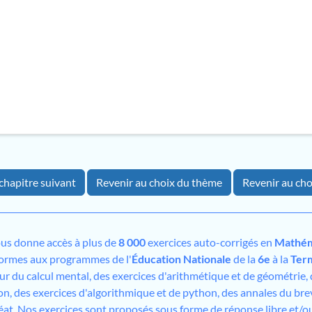
chapitre suivant
Revenir au choix du thème
Revenir au cho
us donne accès à plus de
8 000
exercices auto-corrigés en
Mathém
formes aux programmes de l'
Éducation Nationale
de la
6e
à la
Ter
sur du calcul mental, des exercices d'arithmétique et de géométrie,
on, des exercices d'algorithmique et de python, des annales du bre
éat. Nos exercices sont proposés sous forme de réponse libre et/