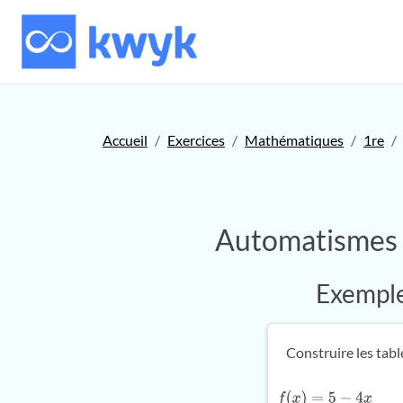
Accueil
Exercices
Mathématiques
1re
Automatismes :
Exemple 
Construire les tabl
f
(
x
)
=
5
−
4
x