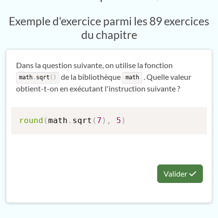
Exemple d'exercice parmi les 89 exercices
du chapitre
Dans la question suivante, on utilise la fonction
de la bibliothèque
. Quelle valeur
math
.
sqrt
(
)
math
obtient-t-on en exécutant l'instruction suivante ?
round
(
math
.
sqrt
(
7
)
,
5
)
Valider