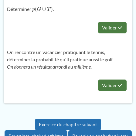
Déterminer
.
p
(
G
∪
T
)
Valider
On rencontre un vacancier pratiquant le tennis,
déterminer la probabilité qu'il pratique aussi le golf.
On donnera un résultat arrondi au millième.
Valider
Exercice du chapitre suivant
Revenir au choix du thème
Revenir au choix du niveau