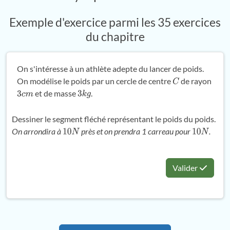
Exemple d'exercice parmi les 35 exercices
du chapitre
On s'intéresse à un athlète adepte du lancer de poids.
On modélise le poids par un cercle de centre
de rayon
C
et de masse
.
3
c
m
3
k
g
Dessiner le segment fléché représentant le poids du poids.
On arrondira à
près et on prendra 1 carreau pour
.
10
N
10
N
Valider