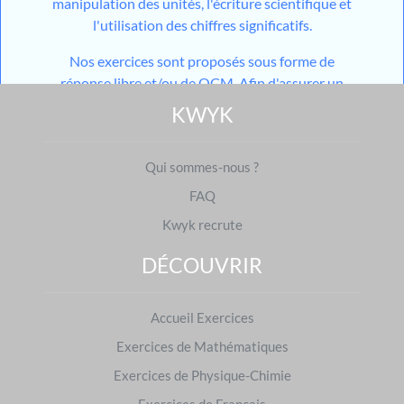
manipulation des unités, l'écriture scientifique et
l'utilisation des chiffres significatifs.
Nos exercices sont proposés sous forme de
réponse libre et/ou de QCM. Afin d'assurer un
entraînement efficace et pertinent aux élèves,
KWYK
chaque exercice est généré avec des valeurs
aléatoires. Tous les ans, de nouvelles annales du
Qui sommes-nous ?
brevet des collèges et du baccalauréat sont mises
en ligne sur www.kwyk.fr. Les élèves peuvent
FAQ
s'entraîner grâce aux devoirs donnés sur
Kwyk
par
Kwyk recrute
leurs professeurs et aux devoirs générés par notre
outil utilisant l'
IA
mais aussi grâce aux différents
DÉCOUVRIR
modules de travail en autonomie mis à disposition
sur leur espace personnel.
Accueil Exercices
Avec
Kwyk
, vous mettez toutes les chances de
Exercices de Mathématiques
succès du côté des élèves.
Exercices de Physique-Chimie