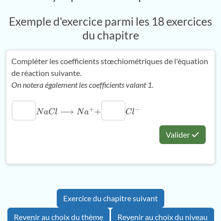
Exemple d'exercice parmi les 18 exercices
du chapitre
Compléter les coefficients stœchiométriques de l'équation
de réaction suivante.
On notera également les coefficients valant 1.
N
a
C
l
⟶
N
a
+
+
C
l
−
Valider
Exercice du chapitre suivant
Revenir au choix du thème
Revenir au choix du niveau