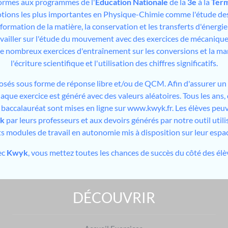
ormes aux programmes de l'
Éducation Nationale
de la
3e
à la
Term
otions les plus importantes en Physique-Chimie comme l'étude des
formation de la matière, la conservation et les transferts d'énergie et
vailler sur l'étude du mouvement avec des exercices de mécanique
 nombreux exercices d'entraînement sur les conversions et la man
l'écriture scientifique et l'utilisation des chiffres significatifs.
osés sous forme de réponse libre et/ou de QCM. Afin d'assurer un 
aque exercice est généré avec des valeurs aléatoires. Tous les ans
u baccalauréat sont mises en ligne sur www.kwyk.fr. Les élèves peuv
k
par leurs professeurs et aux devoirs générés par notre outil utilis
ts modules de travail en autonomie mis à disposition sur leur espa
ec
Kwyk
, vous mettez toutes les chances de succès du côté des élè
DÉCOUVRIR
Exercices de Physique-Chimie : préparer les examens