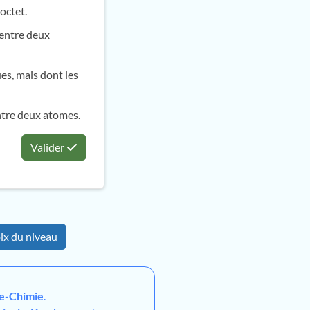
'octet.
 entre deux
es, mais dont les
entre deux atomes.
Valider
ix du niveau
e-Chimie
.