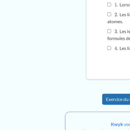
. Lors
1
. Les 
2
atomes.
. Les 
3
formules dé
. Les 
4
Exercice du 
Kwyk
vou