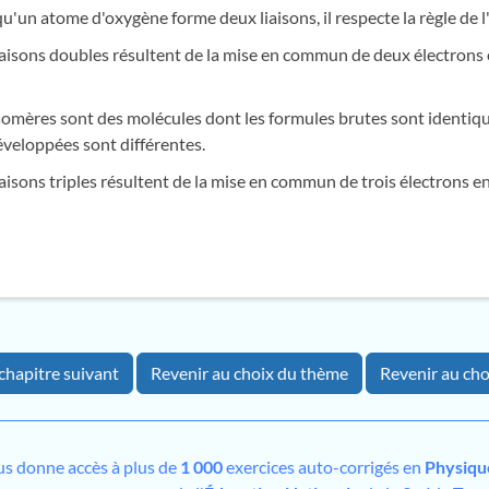
qu'un atome d'oxygène forme deux liaisons, il respecte la règle de l
liaisons doubles résultent de la mise en commun de deux électrons
isomères sont des molécules dont les formules brutes sont identiqu
veloppées sont différentes.
liaisons triples résultent de la mise en commun de trois électrons 
chapitre suivant
Revenir au choix du thème
Revenir au cho
s donne accès à plus de
1 000
exercices auto-corrigés en
Physiqu