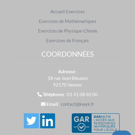
Mathématiques
Accueil Exercices
Exercices de Mathématiques
Exercices de Physique-Chimie
Exercices de Français
Physique-Chimie
COORDONNÉES
Adresse
:
58 rue Jean Bleuzen
Français
92170 Vanves
Téléphone
: 01 41 08 60 00
Email
:
contact@kwyk.fr