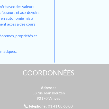
néré avec des valeurs
ofesseurs et aux devoirs
l en autonomie mis à
ment accès à des cours
héorèmes, propriétés et
matiques.
COORDONNÉES
Adresse
:
58 rue Jean Bleuzen
92170 Vanves
Téléphone
: 01 41 08 60 00