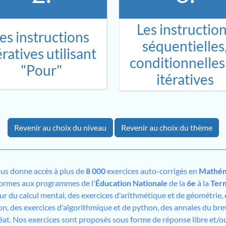
Les instructio
es instructions
séquentielles
ératives utilisant
conditionnelles
"Pour"
itératives
Revenir au choix du niveau
Revenir au choix du thème
us donne accès à plus de
8 000
exercices auto-corrigés en
Mathém
formes aux programmes de l'
Éducation Nationale
de la
6e
à la
Ter
sur du calcul mental, des exercices d'arithmétique et de géométrie,
on, des exercices d'algorithmique et de python, des annales du bre
éat. Nos exercices sont proposés sous forme de réponse libre et/