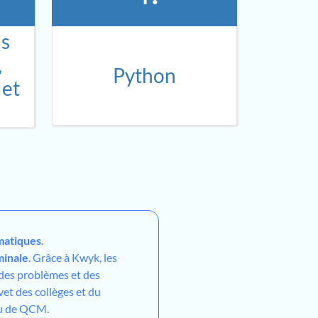
ns
,
Python
 et
atiques
.
minale
. Grâce à Kwyk, les
 des problèmes et des
vet des collèges et du
ou de QCM.