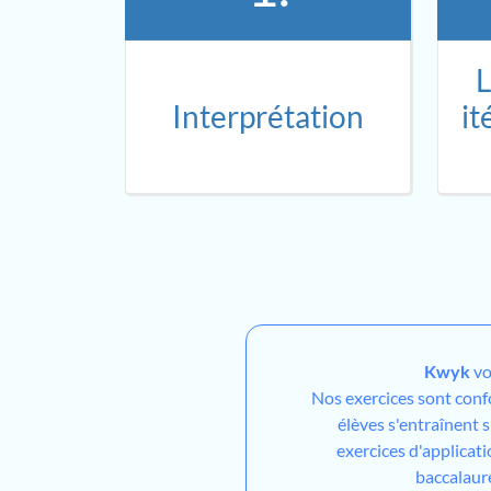
L
Interprétation
it
Kwyk
vo
Nos exercices sont con
élèves s'entraînent 
exercices d'applicati
baccalaur