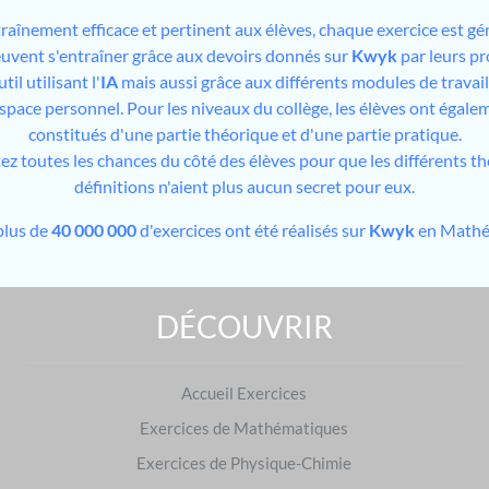
traînement efficace et pertinent aux élèves, chaque exercice est gé
peuvent s'entraîner grâce aux devoirs donnés sur
Kwyk
par leurs pr
il utilisant l'
IA
mais aussi grâce aux différents modules de travai
espace personnel. Pour les niveaux du collège, les élèves ont égale
constitués d'une partie théorique et d'une partie pratique.
tez toutes les chances du côté des élèves pour que les différents t
définitions n'aient plus aucun secret pour eux.
plus de
40 000 000
d'exercices ont été réalisés sur
Kwyk
en Mathé
DÉCOUVRIR
S'entraîner sur d'autres niveaux
Exercices de 1re
|
Exercices de BTS
Accueil Exercices
S'entraîner dans d'autres matières
Exercices de Mathématiques
Français
|
Physique-Chimie
Exercices de Physique-Chimie