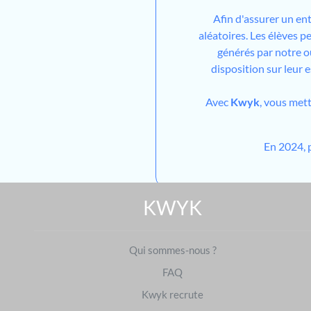
Afin d'assurer un en
aléatoires. Les élèves 
générés par notre out
disposition sur leur 
Avec
Kwyk
, vous met
En 2024, 
KWYK
Qui sommes-nous ?
FAQ
Kwyk recrute