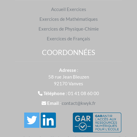
propriétés et définitions n'aient plus aucun secret
Accueil Exercices
pour eux.
Exercices de Mathématiques
En 2024, plus de
40 000 000
d'exercices ont été
Exercices de Physique-Chimie
réalisés sur
Kwyk
en Mathématiques.
Exercices de Français
COORDONNÉES
S'entraîner sur d'autres niveaux
Adresse
:
Exercices de 5e
|
Exercices de 3e
58 rue Jean Bleuzen
S'entraîner dans d'autres matières
92170 Vanves
Français
|
Physique-Chimie
Téléphone
: 01 41 08 60 00
Email
:
contact@kwyk.fr
Créer un compte et tester